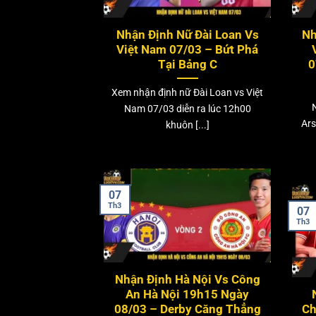
Nhận Định Nữ Đài Loan Vs
Nh
Việt Nam 07/03 – Bứt Phá
Tại Bảng C
0
Xem nhận định nữ Đài Loan vs Việt
Nam 07/03 diễn ra lúc 12h00
Ars
khuôn [...]
07
Th3
07
Th3
Nhận Định Hà Nội Vs Công
An Hà Nội 19h15 Ngày
08/03 – Derby Căng Thẳng
Ch