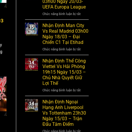
03h00 Ngày 20/03-
UEFA Europa League
ở
Chức năng bình luận bị tắt
Nhận
03
Định
Nhận Định Man City
15
League
Vs Real Madrid 03h00
Th3
Roma
Ngày 18/03 – Đại
vs
Chiến C1 Tại Etihad
Bologna
ty
03h00
ở
Chức năng bình luận bị tắt
ng
Ngày
Nhận
20/03-
Định
Nhận Định Thể Công
14
UEFA
Man
Viettel Vs Hải Phòng
Th3
Europa
City
19h15 Ngày 15/03 –
League
Vs
Chủ Nhà Quyết Giữ
Real
Lợi Thế
Madrid
03h00
ở
Chức năng bình luận bị tắt
Ngày
Nhận
18/03
Định
Nhận Định Ngoại
14
–
Thể
Hạng Anh Liverpool
Th3
Đại
Công
Vs Tottenham 23h30
Chiến
Viettel
Ngày 15/03 – Trận
C1
Vs
Đấu Tâm Điểm
Tại
Hải
Etihad
Phòng
ở
Chức năng bình luận bị tắt