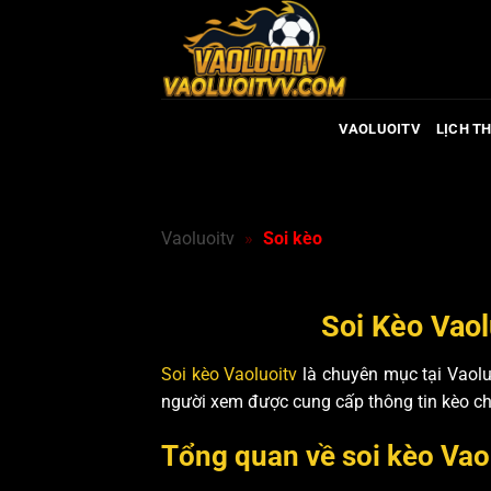
Bỏ
qua
nội
dung
VAOLUOITV
LỊCH T
Vaoluoitv
»
Soi kèo
Soi Kèo Vao
Soi kèo Vaoluoitv
là chuyên mục tại Vaolu
người xem được cung cấp thông tin kèo chi
Tổng quan về soi kèo Vao