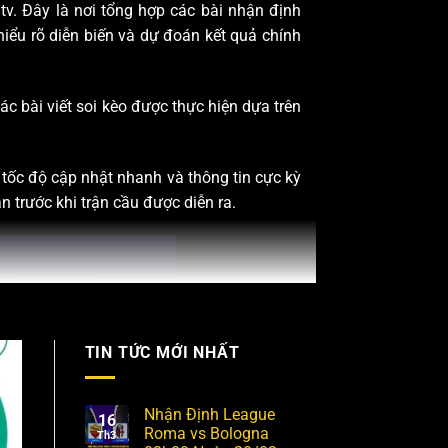
v. Đây là nơi tổng hợp các bài nhận định
hiểu rõ diễn biến và dự đoán kết quả chính
c bài viết soi kèo được thực hiện dựa trên
 tốc độ cập nhật nhanh và thông tin cực kỳ
 trước khi trận cầu được diễn ra.
TIN TỨC MỚI NHẤT
Nhận Định League
16
Roma vs Bologna
Th3