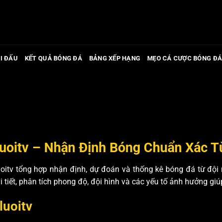
HI ĐẤU
KẾT QUẢ BÓNG ĐÁ
BẢNG XẾP HẠNG
MẸO CÁ CƯỢC BÓNG Đ
luoitv – Nhận Định Bóng Chuẩn Xác T
oitv tổng hợp nhận định, dự đoán và thống kê bóng đá từ đội 
 tiết, phân tích phong độ, đội hình và các yếu tố ảnh hưởng gi
luoitv