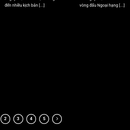
đến nhiều kịch bản [...]
vòng đấu Ngoại hạng [...]
2
3
4
5