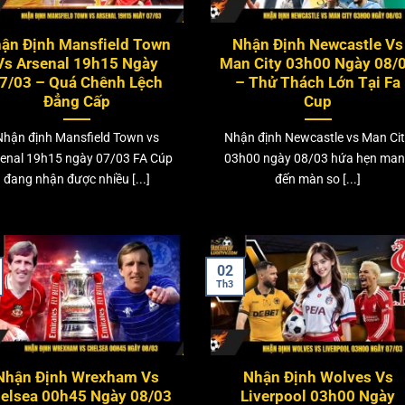
ận Định Mansfield Town
Nhận Định Newcastle Vs
Vs Arsenal 19h15 Ngày
Man City 03h00 Ngày 08/
7/03 – Quá Chênh Lệch
– Thử Thách Lớn Tại Fa
Đẳng Cấp
Cup
Nhận định Mansfield Town vs
Nhận định Newcastle vs Man Ci
enal 19h15 ngày 07/03 FA Cúp
03h00 ngày 08/03 hứa hẹn ma
đang nhận được nhiều [...]
đến màn so [...]
02
Th3
Soi kèo Vaoluoitv cung cấp các bài dự đoán chuyên sâu
Nhận Định Wrexham Vs
Nhận Định Wolves Vs
elsea 00h45 Ngày 08/03
Liverpool 03h00 Ngày