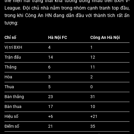
thể hiện hai trạng thái khá tương đồng nhau trên BXH V-
League. Đội chủ nhà nằm trong nhóm cạnh tranh top đầu,
trong khi Công An HN đang dẫn đầu với thành tích rất ấn
tượng:
Chỉ số
Hà Nội FC
Công An Hà Nội
Vị trí BXH
4
1
Trận đấu
14
12
Thắng
6
11
Hòa
3
2
Thua
5
0
Bàn thắng
23
31
Bàn thua
17
10
Hiệu số
+6
+21
Điểm số
21
35