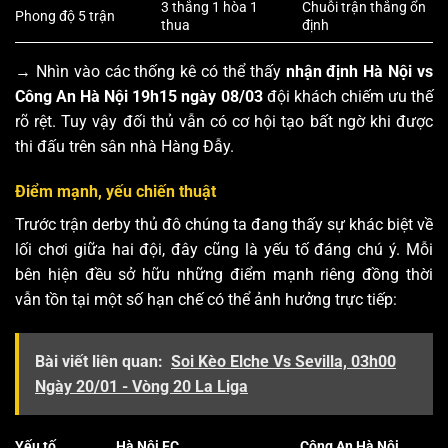
3 thắng 1 hòa 1
Chuỗi trận thắng ổn
Phong độ 5 trận
thua
định
→ Nhìn vào các thống kê có thể thấy
nhận định Hà Nội vs
Công An Hà Nội 19h15 ngày 08/03
đội khách chiếm ưu thế
rõ rệt. Tuy vậy đối thủ vẫn có cơ hội tạo bất ngờ khi được
thi đấu trên sân nhà Hàng Đẫy.
Điểm mạnh, yếu chiến thuật
Trước trận derby thủ đô chúng ta đang thấy sự khác biệt về
lối chơi giữa hai đội, đây cũng là yếu tố đáng chú ý. Mỗi
bên hiện đều sở hữu những điểm mạnh riêng đồng thời
vẫn tồn tại một số hạn chế có thể ảnh hưởng trực tiếp:
Bài viết liên quan:
Soi Kèo Elche Vs Sevilla, 03h00
Ngày 20/01 - Vòng 20 La Liga
Yếu tố
Hà Nội FC
Công An Hà Nội