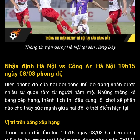
Thông tin trận derby Hà Nội tại sân Hàng Đẫy
Nhận định Hà Nội vs Công An Hà Nội 19h15
ngày 08/03 phong độ
Hiện phong độ của hai đội bóng thủ đô đang nhận được
nhiều sự quan tâm từ người hâm mộ. Những thống kê
bảng xếp hạng, thành tích thi đấu cùng lối chơi sẽ phần
nào cho thấy sức mạnh giữa hai đội ở thời điểm hiện tại.
Vị trí trên bảng xếp hạng
Trước cuộc đối đầu lúc 19h15 ngày 08/03 hai bên đang