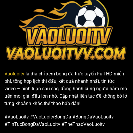
Có
Tại
Gì
Anfield
Hay?
Vaoluoitv
là địa chỉ xem bóng đá trực tuyến Full HD miễn
phí, tổng hợp lịch thi đấu, kết quả nhanh nhất, tin tức –
video – bình luận sâu sắc, đồng hành cùng người hâm mộ
trên mọi giải đấu lớn nhỏ. Cập nhật liên tục để không bỏ lỡ
từng khoảnh khắc thể thao hấp dẫn!
#VaoLuoitv #VaoLuoitvBongDa #BongDaVaoLuoitv
#TinTucBongDaVaoLuoitv #TheThaoVaoLuoitv