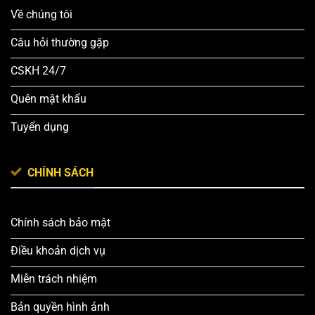
Về chúng tôi
Câu hỏi thường gặp
CSKH 24/7
Quên mật khẩu
Tuyển dụng
CHÍNH SÁCH
Chính sách bảo mật
Điều khoản dịch vụ
Miễn trách nhiệm
Bản quyền hình ảnh