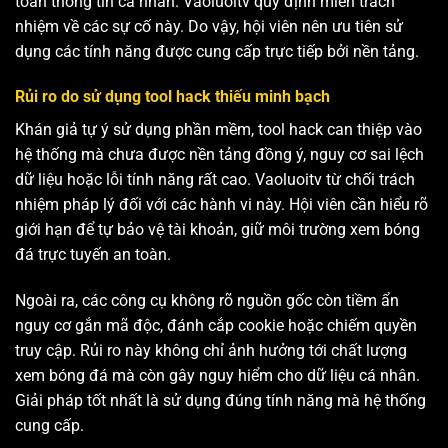
toàn thông tin cá nhân. Vaoluoitv quy định miễn trách
nhiệm về các sự cố này. Do vậy, hội viên nên ưu tiên sử
dụng các tính năng được cung cấp trực tiếp bởi nền tảng.
Rủi ro do sử dụng tool hack thiếu minh bạch
Khán giả tự ý sử dụng phần mềm, tool hack can thiệp vào
hệ thống mà chưa được nền tảng đồng ý, nguy cơ sai lệch
dữ liệu hoặc lỗi tính năng rất cao. Vaoluoitv từ chối trách
nhiệm pháp lý đối với các hành vi này. Hội viên cần hiểu rõ
giới hạn để tự bảo vệ tài khoản, giữ môi trường xem bóng
đá trực tuyến an toàn.
Ngoài ra, các công cụ không rõ nguồn gốc còn tiềm ẩn
nguy cơ gắn mã độc, đánh cắp cookie hoặc chiếm quyền
truy cập. Rủi ro này không chỉ ảnh hưởng tới chất lượng
xem bóng đá mà còn gây nguy hiểm cho dữ liệu cá nhân.
Giải pháp tốt nhất là sử dụng đúng tính năng mà hệ thống
cung cấp.