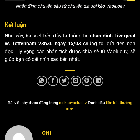
Nhận định chuyên sâu từ chuyên gia soi kèo Vaoluoitv
Kết luận
Như vậy, bài viết trên đây là thông tin
nhận định Liverpool
vs Tottenham 23h30 ngày 15/03
chúng tôi gửi đến bạn
đọc. Hy vọng các phân tích được chia sẻ từ Vaoluoitv, sẽ
giúp bạn có cái nhìn sắc bén nhất.
Bài viết này được đăng trong
soikeovaoluoitv
. Đánh dấu
liên kết thường
trực
.
ONI