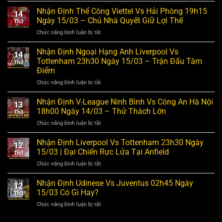
Bologna
Định
Nhận Định Thể Công Viettel Vs Hải Phòng 19h15
03h00
14
Man
Ngày
Ngày 15/03 – Chủ Nhà Quyết Giữ Lợi Thế
Th3
City
20/03-
ở
Chức năng bình luận bị tắt
Vs
UEFA
Nhận
Real
Europa
Định
Nhận Định Ngoại Hạng Anh Liverpool Vs
Madrid
League
14
Thể
03h00
Tottenham 23h30 Ngày 15/03 – Trận Đấu Tâm
Th3
Công
Ngày
Điểm
Viettel
18/03
ở
Chức năng bình luận bị tắt
Vs
–
Nhận
Hải
Đại
Định
Phòng
Nhận Định V-League Ninh Bình Vs Công An Hà Nội
Chiến
13
Ngoại
19h15
C1
18h00 Ngày 14/03 – Thử Thách Lớn
Th3
Hạng
Ngày
Tại
ở
Chức năng bình luận bị tắt
Anh
15/03
Etihad
Nhận
Liverpool
–
Định
Nhận Định Liverpool Vs Tottenham 23h30 Ngày
Vs
Chủ
12
V-
Tottenham
Nhà
15/03 | Đại Chiến Rực Lửa Tại Anfield
Th3
League
23h30
Quyết
ở
Chức năng bình luận bị tắt
Ninh
Ngày
Giữ
Nhận
Bình
15/03
Lợi
Định
Nhận Định Udinese Vs Juventus 02h45 Ngày
Vs
–
Thế
12
Liverpool
Công
15/03 Có Gì Hay?
Trận
Th3
Vs
An
Đấu
ở
Chức năng bình luận bị tắt
Tottenham
Hà
Tâm
Nhận
23h30
Nội
Điểm
Định