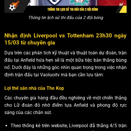
Thông tin lịch sử thi đấu của 2 đội bóng
Nhận định Liverpool vs Tottenham 23h30 ngày
15/03 từ chuyên gia
Dựa trên các phân tích kỹ thuật và thuật toán dự đoán, trận
đấu tại Anfield hứa hẹn sẽ là một bữa tiệc bàn thắng bùng
nổ. Dưới đây là những góc nhìn quan trọng trong việc nhận
định trận đấu tại Vaoluoitv mà bạn cần lưu tâm:
Lợi thế sân nhà của The Kop
Các chuyên gia hàng đầu đều nghiêng về một chiến thắng
cho Lữ đoàn đỏ nhờ điểm tựa Anfield và phong độ rực
sáng của các chân sút.
Theo thống kê trên website, Liverpool đã thắng 4/5 trận