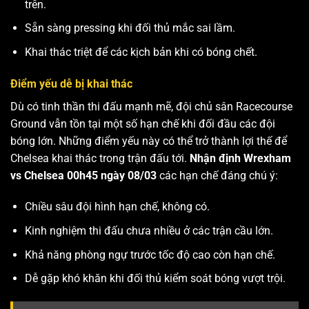
trên.
Sẵn sàng pressing khi đối thủ mắc sai lầm.
Khai thác triệt để các kịch bản khi có bóng chết.
Điểm yếu dễ bị khai thác
Dù có tinh thần thi đấu mạnh mẽ, đội chủ sân Racecourse
Ground vẫn tồn tại một số hạn chế khi đối đầu các đội
bóng lớn. Những điểm yếu này có thể trở thành lợi thế để
Chelsea khai thác trong trận đấu tới.
Nhận định Wrexham
vs Chelsea 00h45 ngày 08/03
các hạn chế đáng chú ý:
Chiều sâu đội hình hạn chế, không có.
Kinh nghiệm thi đấu chưa nhiều ở các trận cầu lớn.
Khả năng phòng ngự trước tốc độ cao còn hạn chế.
Dễ gặp khó khăn khi đối thủ kiểm soát bóng vượt trội.