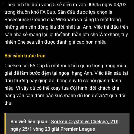
Theo lịch thi đấu vòng 5 sẽ diễn ra vào 00h45 ngày 08/03
trong khuôn khổ FA Cup. Sân đấu được lựa chọn là
Racecourse Ground của Wrexham và cũng là một trong
những sân vận động lâu đời nhất tại Anh. Việc thi đấu trên
sân nhà sẽ mang lại lợi thế tinh thần lớn cho Wrexham, tuy
nhiên Chelsea vẫn được đánh giá cao hơn nhiều.
Bối cảnh trước trận
Chelsea coi FA Cup là một mục tiêu quan trọng trong mùa
giải để làm bước đệm tại ngoại hạng Anh. Việc tiến sâu tại
đấu trường này giúp đội bóng duy trì cơ hội giành danh
hiệu. Vì vậy dù có thể xoay tua đội hình, đội khách khả
năng vẫn cần đảm bảo sức mạnh đủ lớn để vượt qua đối
thủ.
Bài viết liên quan:
Soi kèo Crystal vs Chelsea, 21h
ngày 25/1 vòng 23 giải Premier League