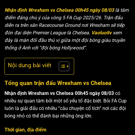
Nhận định Wrexham vs Chelsea 00h45 ngày 08/03
là tâm
điểm đáng chú ý của vòng 5 FA Cup 2025/26. Trận đấu
diễn ra trên sân Racecourse Ground nơi Wrexham sẽ tiếp
đón đại diện Premier League là Chelsea.
Vaoluoitv
xem
đây là màn đối đầu thú vị giữa một đội bóng giàu truyền
thống ở Anh với “đội bóng Hollywood”.
Nội dung bài viết
Tổng quan trận đấu Wrexham vs Chelsea
Nhận định Wrexham vs Chelsea 00h45 ngày 08/03
có
nhiều sự quan tâm bởi một số yếu tố đặc biệt. Bỏi FA Cup
luôn là giải đấu có nhiều “câu chuyện cổ tích” nơi các đội
bóng nhỏ có thể đánh bại những ông lớn.
Thời gian, địa điểm