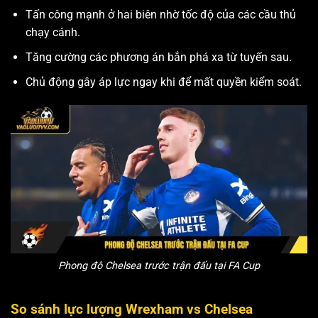
Tấn công mạnh ở hai biên nhờ tốc độ của các cầu thủ
chạy cánh.
Tăng cường các phương án bắn phá xa từ tuyến sau.
Chủ động gây áp lực ngay khi để mất quyền kiểm soát.
Phong độ Chelsea trước trận đấu tại FA Cup
So sánh lực lượng Wrexham vs Chelsea