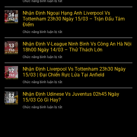
ở
Chức năng bình luận bị tắt
Vs
UEFA
Nhận
Real
Europa
Định
Nhận Định Ngoại Hạng Anh Liverpool Vs
Madrid
League
14
Thể
03h00
Tottenham 23h30 Ngày 15/03 – Trận Đấu Tâm
Th3
Công
Ngày
Điểm
Viettel
18/03
ở
Chức năng bình luận bị tắt
Vs
–
Nhận
Hải
Đại
Định
Phòng
Nhận Định V-League Ninh Bình Vs Công An Hà Nội
Chiến
13
Ngoại
19h15
C1
18h00 Ngày 14/03 – Thử Thách Lớn
Th3
Hạng
Ngày
Tại
ở
Chức năng bình luận bị tắt
Anh
15/03
Etihad
Nhận
Liverpool
–
Định
Nhận Định Liverpool Vs Tottenham 23h30 Ngày
Vs
Chủ
12
V-
Tottenham
Nhà
15/03 | Đại Chiến Rực Lửa Tại Anfield
Th3
League
23h30
Quyết
ở
Chức năng bình luận bị tắt
Ninh
Ngày
Giữ
Nhận
Bình
15/03
Lợi
Định
Nhận Định Udinese Vs Juventus 02h45 Ngày
Vs
–
Thế
12
Liverpool
Công
15/03 Có Gì Hay?
Trận
Th3
Vs
An
Đấu
ở
Chức năng bình luận bị tắt
Tottenham
Hà
Tâm
Nhận
23h30
Nội
Điểm
Định
Ngày
18h00
Udinese
15/03
Ngày
Vs
|
14/03
Juventus
Đại
–