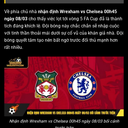
Về phía chủ nhà
nhận định Wrexham vs Chelsea 00h45
ngày 08/03
cho thấy việc lọt tới vòng 5 FA Cup đã là thành
tích đáng khích lệ. Đội bóng này chắc chắn sẽ nhập cuộc
với tinh thần thoải mái dưới sự cổ vũ của khán giả nhà. Đội
bóng quyết tâm tạo nên bất ngờ trước đối thủ mạnh hơn
rất nhiều.
Nhận định Wrexham vs Chelsea 00h45 ngày 08/03 bối cảnh
trước trận