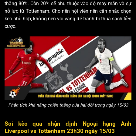
thắng 80%. Còn 20% sẽ phụ thuộc vào độ may mắn và sự
nỗ lực từ Tottenham. Cho nên hội viên nên cân nhắc chọn
kèo phù hợp, không nên vội vàng để tránh bị thua sạch tiền
cược.
Phân tích khả năng chiến thắng của hai đội trong ngày 15/03
Soi kèo qua nhận định Ngoại hạng Anh
Liverpool vs Tottenham 23h30 ngày 15/03