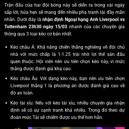
Trận đấu của hai đội bóng này sẽ diễn ra trong vài ngày
sắp tới, hứa hẹn sẽ mang đến nhiều pha tranh tài đầy mãn
nhãn. Dưới đây là
nhận định Ngoại hạng Anh Liverpool vs
Tottenham 23h30 ngày 15/03
nhanh của các chuyên gia
thông qua 3 loại kèo cơ bản nhất.
Kèo châu Á: Khả năng chiến thắng nghiêng về đội chủ
nhà với mức chấp là 1-1.25 trái nhờ lợi thế sân đấu
quen thuộc. Hội viên nên ưu tiên chọn kèo này, vì mức
thắng được đánh giá khá cao.
Kèo châu Âu: Với dạng kèo này, bạn nên ưu tiên chọn
Liverpool thắng 1 là phương án được đánh giá cao về
độ an toàn.
Kèo tài xỉu: Nếu với kèo tài xỉu, nhiều chuyên gia nhận
định sẽ có sự cạnh tranh khá nhiều. Trong đó theo dự
đoán mức Tài sẽ chiếm được ưu thế hơn hẳn.