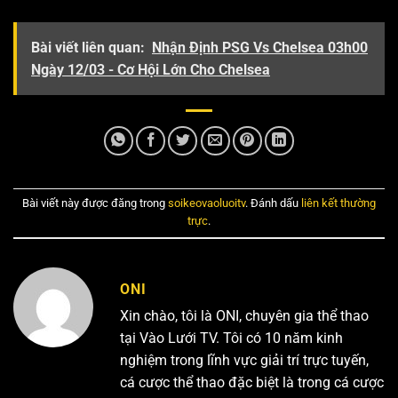
Bài viết liên quan:
Nhận Định PSG Vs Chelsea 03h00
Ngày 12/03 - Cơ Hội Lớn Cho Chelsea
Bài viết này được đăng trong
soikeovaoluoitv
. Đánh dấu
liên kết thường
trực
.
ONI
Xin chào, tôi là ONI, chuyên gia thể thao
tại Vào Lưới TV. Tôi có 10 năm kinh
nghiệm trong lĩnh vực giải trí trực tuyến,
cá cược thể thao đặc biệt là trong cá cược