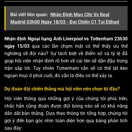
Bài viết liên quan:
Nhận Định Man City Vs Real
Madrid 03h00 Ngày 18/03 - Đại Chiến C1 Tại Etihad
Nhận định Ngoại hạng Anh Liverpool vs Tottenham 23h30
ngày 15/03
qua các lần chạm mặt có thể thấy ưu thế
nghiêng về đội nào? Sự tách biệt về điểm số và tỷ lệ đã
giúp hội viên nhận định rõ hơn về cái tên sẽ dẫn đầu trong
trận sắp tới. Tuy nhiên Tottenham vẫn sẽ có thể lật kèo
ngoạn mục ở phút cuối, đó vẫn là điều có thể xảy ra.
Dự đoán đội chiến thắng mà hội viên nên chọn từ đầu?
Hội viên thông qua những gợi ý của chúng tôi phía trên,
chắc hẳn cũng đoán được đội bóng nào sẽ có khả năng
dẫn dắt bàn thắng. Dựa theo thông tin tổng hợp, chúng tôi
gợi ý đến bạn góc nhìn toàn diện hơn qua bảng phân tích
sau đây: