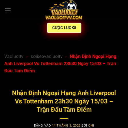
Bỏ
qua
nội
dung
CƯỢC LUCK8
Vaoluoitv
»
soikeovaoluoitv
»
Nhận Định Ngoại Hạng
Anh Liverpool Vs Tottenham 23h30 Ngày 15/03 – Trận
Đấu Tâm Điểm
Nhận Định Ngoại Hạng Anh Liverpool
Vs Tottenham 23h30 Ngày 15/03 –
Trận Đấu Tâm Điểm
ĐĂNG VÀO
14 THÁNG 3, 2026
BỞI
ONI