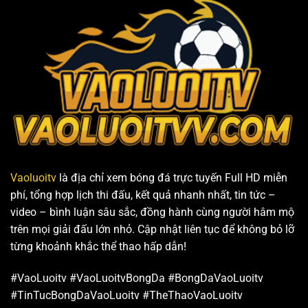
Lửa
Lớn
Có
Tại
Gì
Anfield
Hay?
Vaoluoitv
là địa chỉ xem bóng đá trực tuyến Full HD miễn
phí, tổng hợp lịch thi đấu, kết quả nhanh nhất, tin tức –
video – bình luận sâu sắc, đồng hành cùng người hâm mộ
trên mọi giải đấu lớn nhỏ. Cập nhật liên tục để không bỏ lỡ
từng khoảnh khắc thể thao hấp dẫn!
#VaoLuoitv #VaoLuoitvBongDa #BongDaVaoLuoitv
#TinTucBongDaVaoLuoitv #TheThaoVaoLuoitv