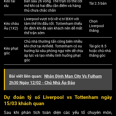
Kèo tài
bàn sau 26 vòng. Thế trận có thể cởi
Tài 2.5 bàn
xỉu
mở khi cả hai đều cần điểm và hàng
thủ chưa chắc chắn
Liverpool vượt trội về vị trí BXH với
Chọn
Kèo châu
tâm thế thi đấu tốt. Tottenham thiếu
Liverpool
Âu (1X2)
ổn định khi đá sân khách nên dễ mất
thắng
thế trận sớm
Chủ nhà thường tấn công biên nhiều
khi chơi tại Anfield. Tottenham có xu
Tài góc 8.5
Kèo phạt
hướng lùi sâu phòng ngự nên dễ chịu
hoặc chủ nhà
góc
áp lực và tạo nhiều tình huống phạt
thắng góc
góc
Bài viết liên quan:
Nhận Định Man City Vs Fulham
2h30 Ngày 12/02 - Chủ Nhà Áp Đảo
Dự đoán tỷ số Liverpool vs Tottenham ngày
15/03 khách quan
Sau khi phân tích toàn diện các yếu tố chuyên môn,