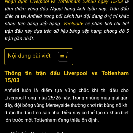
Nhận định Liverpool vs Tottenham 23h30 ngày 15/03
là
tâm điểm vòng đấu Ngoại hạng Anh tuần này. Trận đấu
diễn ra tại Anfield trong bối cảnh hai đội đang ở vị trí khác
nhau trên bảng xếp hạng.
Vaoluoitv
sẽ phân tích chi tiết
trận đấu này dựa trên dữ liệu bảng xếp hạng, phong độ 5
trận gần nhất.
Nội dung bài viết
Thông tin trận đấu Liverpool vs Tottenham
15/03
Anfield luôn là điểm tựa vững chắc khi thi đấu cho
Liverpool trong mùa 25/26 này. Trong những mùa giải gần
đây, đội bóng vùng Merseyside thường chơi rất bùng nổ khi
được thi đấu trên sân nhà. Điều này có thể tạo ra khác biệt
lớn trước một Tottenham đang thiếu ổn định.