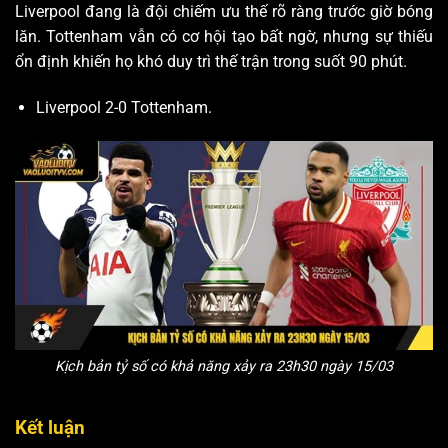
Liverpool đang là đội chiếm ưu thế rõ ràng trước giờ bóng
lăn. Tottenham vẫn có cơ hội tạo bất ngờ, nhưng sự thiếu
ổn định khiến họ khó duy trì thế trận trong suốt 90 phút.
Liverpool 2-0 Tottenham.
Kịch bản tỷ số có khả năng xảy ra 23h30 ngày 15/03
Kết luận