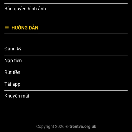
Bản quyền hình ảnh
HƯỚNG DẪN
Đăng ký
Nạp tiền
Rút tiền
Tải app
Khuyến mãi
Copyright 2026 ©
trentva.org.uk