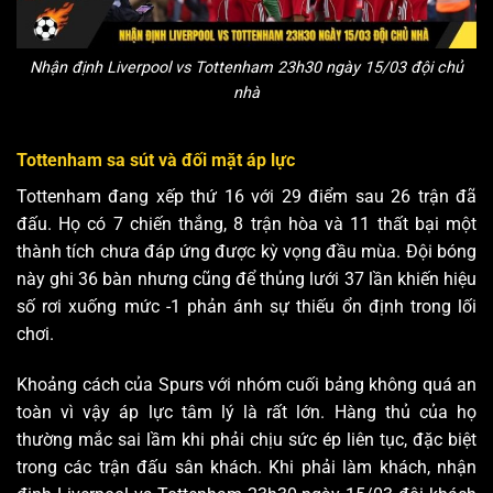
Nhận định Liverpool vs Tottenham 23h30 ngày 15/03 đội chủ
nhà
Tottenham sa sút và đối mặt áp lực
Tottenham đang xếp thứ 16 với 29 điểm sau 26 trận đã
đấu. Họ có 7 chiến thắng, 8 trận hòa và 11 thất bại một
thành tích chưa đáp ứng được kỳ vọng đầu mùa. Đội bóng
này ghi 36 bàn nhưng cũng để thủng lưới 37 lần khiến hiệu
số rơi xuống mức -1 phản ánh sự thiếu ổn định trong lối
chơi.
Khoảng cách của Spurs với nhóm cuối bảng không quá an
toàn vì vậy áp lực tâm lý là rất lớn. Hàng thủ của họ
thường mắc sai lầm khi phải chịu sức ép liên tục, đặc biệt
trong các trận đấu sân khách. Khi phải làm khách, nhận