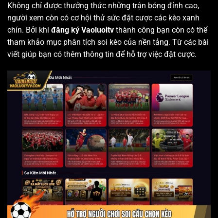
Không chỉ được thưởng thức những trận bóng đỉnh cao,
người xem còn có cơ hội thử sức đặt cược các kèo xanh
chín. Bởi khi
đăng ký Vaoluoitv
thành công bạn còn có thể
tham khảo mục phân tích soi kèo của nền tảng. Từ các bài
viết giúp bạn có thêm thông tin để hỗ trợ việc đặt cược.