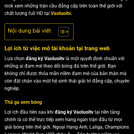
nick xem những trận cầu đẳng cấp trên toàn thế giới với
chất lượng full HD tại
Vaoluoitv
.
Nội dung bài viết
Lợi ích từ việc mở tài khoản tại trang web
Lựa chọn
đăng ký Vaoluoitv
là một quyết định chuẩn với
những ai đam mê theo dõi bóng đá trên thế giới. Bạn
không chỉ được thỏa mãn niềm đam mê của bản thân mà
còn đặt chân vào một hệ sinh thái giải trí đẳng cấp, chuyên
nghiệp.
Thả ga xem bóng
Lợi ích đầu tiên sau khi
đăng ký Vaoluoitv
tại nền tảng
chính là có thể trực tiếp xem hàng ngàn trận đấu từ mọi
giải bóng trên thế giới. Ngoại Hạng Anh, Laliga, Champions