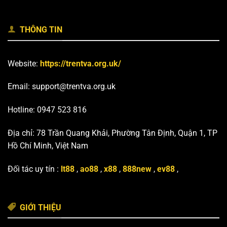
THÔNG TIN
Website:
https://trentva.org.uk/
Email:
support@trentva.org.uk
Hotline: 0947 523 816
Địa chỉ: 78 Trần Quang Khải, Phường Tân Định, Quận 1, TP
Hồ Chí Minh, Việt Nam
Đối tác uy tín :
lt88
,
ao88
,
x88
,
888new
,
ev88
,
GIỚI THIỆU