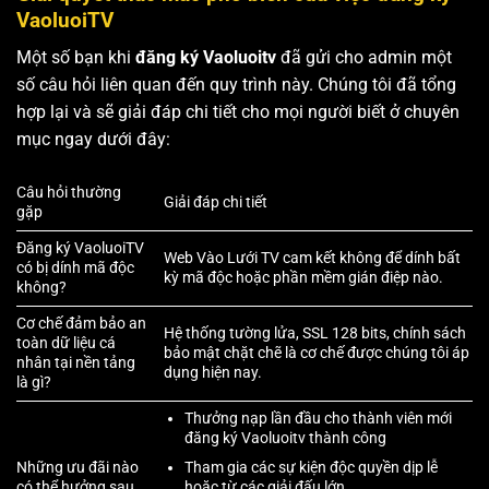
VaoluoiTV
Một số bạn khi
đăng ký Vaoluoitv
đã gửi cho admin một
số câu hỏi liên quan đến quy trình này. Chúng tôi đã tổng
hợp lại và sẽ giải đáp chi tiết cho mọi người biết ở chuyên
mục ngay dưới đây:
Câu hỏi thường
Giải đáp chi tiết
gặp
Đăng ký VaoluoiTV
Web Vào Lưới TV cam kết không để dính bất
có bị dính mã độc
kỳ mã độc hoặc phần mềm gián điệp nào.
không?
Cơ chế đảm bảo an
Hệ thống tường lửa, SSL 128 bits, chính sách
toàn dữ liệu cá
bảo mật chặt chẽ là cơ chế được chúng tôi áp
nhân tại nền tảng
dụng hiện nay.
là gì?
Thưởng nạp lần đầu cho thành viên mới
đăng ký Vaoluoitv thành công
Tham gia các sự kiện độc quyền dịp lễ
Những ưu đãi nào
hoặc từ các giải đấu lớn
có thể hưởng sau