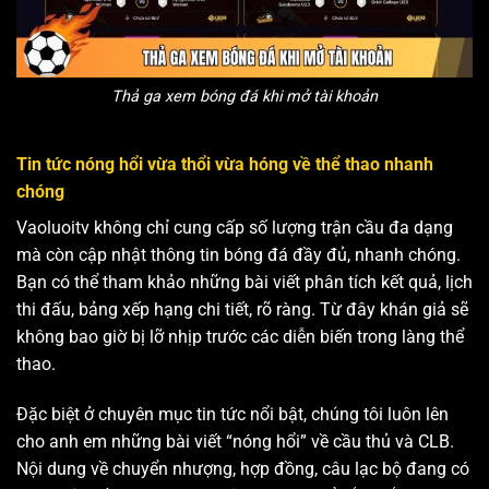
Thả ga xem bóng đá khi mở tài khoản
Tin tức nóng hổi vừa thổi vừa hóng về thể thao nhanh
chóng
Vaoluoitv không chỉ cung cấp số lượng trận cầu đa dạng
mà còn cập nhật thông tin bóng đá đầy đủ, nhanh chóng.
Bạn có thể tham khảo những bài viết phân tích kết quả, lịch
thi đấu, bảng xếp hạng chi tiết, rõ ràng. Từ đây khán giả sẽ
không bao giờ bị lỡ nhịp trước các diễn biến trong làng thể
thao.
Đặc biệt ở chuyên mục tin tức nổi bật, chúng tôi luôn lên
cho anh em những bài viết “nóng hổi” về cầu thủ và CLB.
Nội dung về chuyển nhượng, hợp đồng, câu lạc bộ đang có