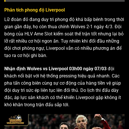
Phân tích phong độ Liverpool
Lữ đoàn đỏ đang duy trì phong độ khá bấp bênh trong thời
gian gần đây, họ còn thua chính Wolves 2-1 ngày 4/3. Đội
bóng của HLV Arne Slot kiểm soát thế trận tốt nhưng lại bỏ
lỡ rất nhiều cơ hội ngon ăn. Tuy nhiên khi đối đầu những
đội chơi phòng ngự, Liverpool vẫn có nhiều phương án để
tạo ra cơ hội ghi bàn.
Nhận định Wolves vs Liverpool 03h00 ngày 07/03
đội
khách nổi bật với hệ thống pressing hiệu quả nhanh. Các
pha tấn công biên cùng sự cơ động của hàng tiền vệ giúp
đội duy trì sức ép liên tục lên đối thủ. Do lịch thi đấu dày
đặc, áp lực sân khách có thể khiến Liverpool gặp không ít
khó khăn trong trận đấu sắp tới.