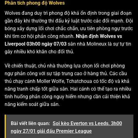
Phân tích phong độ Wolves
Wolves đang duy trì phong độ khá ổn định trong giai đoạn
gần đây khi thường thi đấu kỷ luật trước các đối mạnh. Đội
bóng xây dựng lối chơi chắc chắn, ưu tiên phòng ngự trước
khi tìm cơ hội phản công nhanh.
Nhận định Wolves vs
Liverpool 03h00 ngày 07/03
sân nhà Molineux là sự tự tin
gây nhiều khó khăn cho đối thủ.
Về chiến thuật, chủ nhà thường lựa chọn lối chơi phòng
ngự phản công với sự tập trung cao ở hàng thủ. Các cầu
thủ chạy cánh Moller Wolfe, Tchatchoua có tốc độ và khả
năng tranh chấp tốt giữa sân. Hai cánh có thể tạo ra nhiều
tình huống phản công nguy hiểm nhưng cần cải thiện khả
năng kiểm soát giữa sân.
Bài viết liên quan:
Soi kèo Everton vs Leeds, 3h00
ngày 27/01 giải đấu Premier League