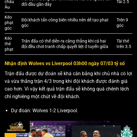
châu
Tài 2.5
đối đầu gần đây
Âu
Kèo
Đội khách tấn công biên nhiều nên dễ tạo phạt
Trên 9
phạt
góc
góc
góc
Kèo
Trận đấu có thể diễn ra căng thẳng khi cả hai
Tài thẻ
thẻ
đội đều chơi tranh chấp quyết liệt ở tuyến giữa
trên 3.5
phạt
Nhận định Wolves vs Liverpool 03h00 ngày 07/03 tỷ số
Trận đấu được dự đoán sẽ khá cân bằng khi chủ nhà có lợi
và vừa thắng trận 4/3 trong khi đội khách được đánh giá
cao hơn. Vì vậy kết quả trận đấu sẽ không quá chênh lệch
chỉ nghiêng một chút về đội khách.
Dự đoán: Wolves 1-2 Liverpool.