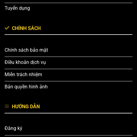
Tuyển dụng
CHÍNH SÁCH
Chính sách bảo mật
Điều khoản dịch vụ
Miễn trách nhiệm
Bản quyền hình ảnh
HƯỚNG DẪN
Đăng ký