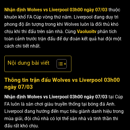
Nhận định Wolves vs Liverpool 03h00 ngày 07/03
thuộc
khuôn khổ FA Cúp vòng thứ năm. Liverpool đang duy trì
phong độ ấn tượng trong khi Wolves luôn là đối thủ khó
chịu khi thi đấu trên sân nhà. Cùng
Vaoluoitv
phân tích
toàn cảnh trước trận đấu để dự đoán kết quả hai đội một
cách chi tiết nhất.
Nội dung bài viết
Thông tin trận đấu Wolves vs Liverpool 03h00
ngày 07/03
Nhận định Wolves vs Liverpool 03h00 ngày 07/03
tại Cúp
FA luôn là sân chơi giàu truyền thống tại bóng đá Anh.
Liverpool đang hướng đến mục tiêu giành danh hiệu trong
mùa giải, đội chủ nhà có lợi thế sân nhà và tinh thần thi
đấu rất khó chịu.