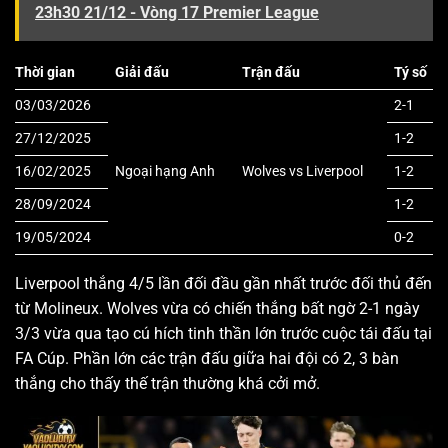
23h30 21/12 - Vòng 17 Premier League
Thời gian
Giải đấu
Trận đấu
Tý số
03/03/2026
2-1
27/12/2025
1-2
16/02/2025
Ngoại hạng Anh
Wolves vs Liverpool
1-2
28/09/2024
1-2
19/05/2024
0-2
Liverpool thắng 4/5 lần đối đầu gần nhất trước đối thủ đến
từ Molineux. Wolves vừa có chiến thắng bất ngờ 2-1 ngày
3/3 vừa qua tạo cú hích tinh thần lớn trước cuộc tái đấu tại
FA Cúp. Phần lớn các trận đấu giữa hai đội có 2, 3 bàn
thắng cho thấy thế trận thường khá cởi mở.