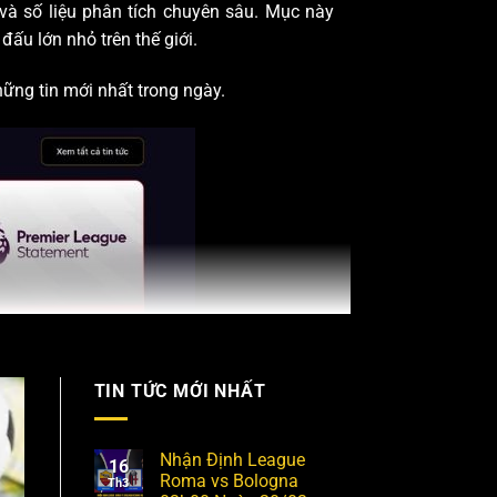
và số liệu phân tích chuyên sâu. Mục này
ấu lớn nhỏ trên thế giới.
hững tin mới nhất trong ngày.
TIN TỨC MỚI NHẤT
Nhận Định League
16
Roma vs Bologna
Th3