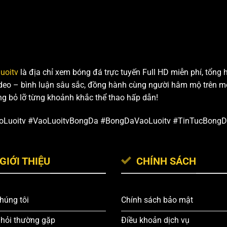
uoitv
là địa chỉ xem bóng đá trực tuyến Full HD miễn phí, tổng hợ
deo – bình luận sâu sắc, đồng hành cùng người hâm mộ trên mọi
g bỏ lỡ từng khoảnh khắc thể thao hấp dẫn!
oLuoitv #VaoLuoitvBongDa #BongDaVaoLuoitv #TinTucBongD
GIỚI THIỆU
CHÍNH SÁCH
Các thông tin chính của chuyên mục
húng tôi
Chính sách bảo mật
 hỏi thường gặp
Điều khoản dịch vụ