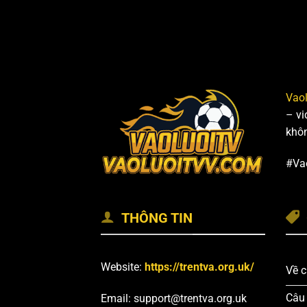
Vaol
– vi
khôn
#Va
THÔNG TIN
Website:
https://trentva.org.uk/
Về c
Tin phân tích – nhận định
Câu
Email:
support@trentva.org.uk