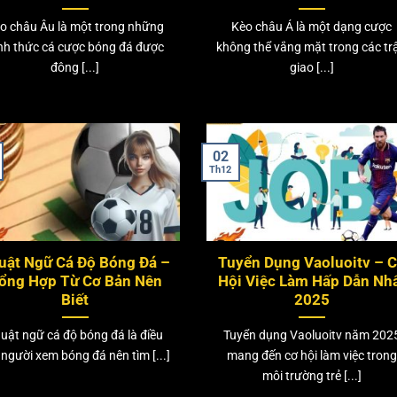
o châu Âu là một trong những
Kèo châu Á là một dạng cược
 danh mục. Nơi tổng hợp tin tức mới nhất từ các giải đấu như 
nh thức cá cược bóng đá được
không thể vắng mặt trong các tr
tập viên chọn lọc kỹ lưỡng trước khi đăng tải để đảm bảo tính 
đông [...]
giao [...]
n tức tổng hợp mang đến thông tin về bóng rổ, tennis, cầu lô
 thi đấu chi tiết.
02
Th12
uật Ngữ Cá Độ Bóng Đá –
Tuyển Dụng Vaoluoitv – 
ổng Hợp Từ Cơ Bản Nên
Hội Việc Làm Hấp Dẫn Nh
Biết
2025
uật ngữ cá độ bóng đá là điều
Tuyển dụng Vaoluoitv năm 202
người xem bóng đá nên tìm [...]
mang đến cơ hội làm việc trong
môi trường trẻ [...]