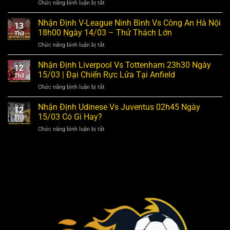
ở
Chức năng bình luận bị tắt
Vs
–
Nhận
Hải
Đại
Định
Phòng
Nhận Định V-League Ninh Bình Vs Công An Hà Nội
Chiến
13
Ngoại
19h15
C1
18h00 Ngày 14/03 – Thử Thách Lớn
Th3
Hạng
Ngày
Tại
ở
Chức năng bình luận bị tắt
Anh
15/03
Etihad
Nhận
Liverpool
–
Định
Nhận Định Liverpool Vs Tottenham 23h30 Ngày
Vs
Chủ
12
V-
Tottenham
Nhà
15/03 | Đại Chiến Rực Lửa Tại Anfield
Th3
League
23h30
Quyết
ở
Chức năng bình luận bị tắt
Ninh
Ngày
Giữ
Nhận
Bình
15/03
Lợi
Định
Nhận Định Udinese Vs Juventus 02h45 Ngày
Vs
–
Thế
12
Liverpool
Công
15/03 Có Gì Hay?
Trận
Th3
Vs
An
Đấu
ở
Chức năng bình luận bị tắt
Tottenham
Hà
Tâm
Nhận
23h30
Nội
Điểm
Định
Ngày
18h00
Udinese
15/03
Ngày
Vs
|
14/03
Juventus
Đại
–
02h45
Chiến
Thử
Ngày
Rực
Thách
15/03
Lửa
Lớn
Có
Tại
Gì
Anfield
Hay?