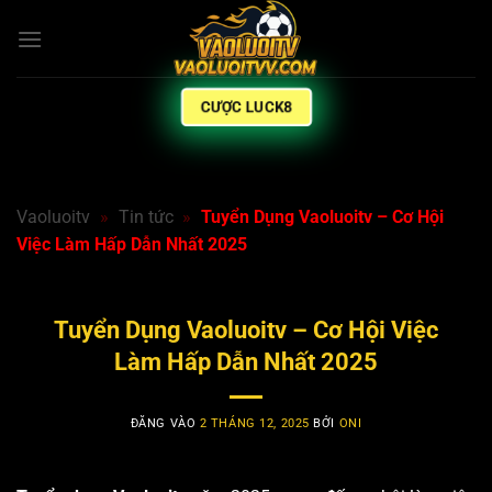
Bỏ
qua
nội
dung
CƯỢC LUCK8
Vaoluoitv
»
Tin tức
»
Tuyển Dụng Vaoluoitv – Cơ Hội
Việc Làm Hấp Dẫn Nhất 2025
Tuyển Dụng Vaoluoitv – Cơ Hội Việc
Làm Hấp Dẫn Nhất 2025
ĐĂNG VÀO
2 THÁNG 12, 2025
BỞI
ONI