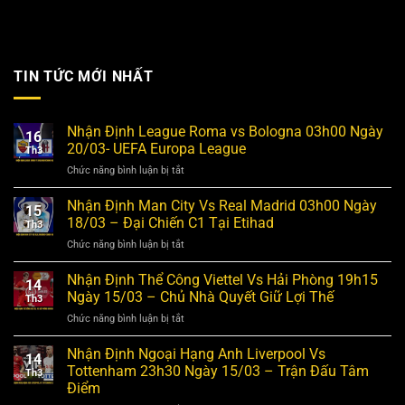
TIN TỨC MỚI NHẤT
Nhận Định League Roma vs Bologna 03h00 Ngày
16
20/03- UEFA Europa League
Th3
ở
Chức năng bình luận bị tắt
Nhận
Định
Nhận Định Man City Vs Real Madrid 03h00 Ngày
15
League
18/03 – Đại Chiến C1 Tại Etihad
Th3
Roma
ở
Chức năng bình luận bị tắt
vs
Nhận
Bologna
Định
Nhận Định Thể Công Viettel Vs Hải Phòng 19h15
03h00
14
Man
Ngày
Ngày 15/03 – Chủ Nhà Quyết Giữ Lợi Thế
Th3
City
20/03-
ở
Chức năng bình luận bị tắt
Vs
UEFA
Nhận
Real
Europa
Định
Nhận Định Ngoại Hạng Anh Liverpool Vs
Madrid
League
14
Thể
03h00
Tottenham 23h30 Ngày 15/03 – Trận Đấu Tâm
Th3
Công
Ngày
Điểm
Viettel
18/03