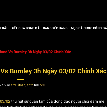
HI ĐẤU
KẾT QUẢ BÓNG ĐÁ
BẢNG XẾP HẠNG
MẸO CÁ CƯỢC BÓNG Đ
land Vs Burnley 3h Ngày 03/02 Chính Xác
 Vs Burnley 3h Ngày 03/02 Chính Xác
NG VÀO
2 THÁNG 2, 2026
BỞI
ONI
 03/02
thu hút sự quan tâm của đông đảo người chơi đam mê