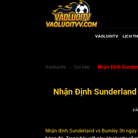
Bỏ
qua
nội
dung
VAOLUOITV
LỊCH T
Vaoluoitv
»
Soi kèo
»
Nhận Định Sunder
Nhận Định Sunderland
ĐĂ
Nhận định Sunderland vs Burnley 3h ngày