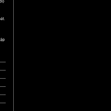
 độ
át.
tập