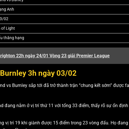
ạng Anh
03/02
 of Light
u thăng hạng
righton 22h ngày 24/01 Vòng 23 giải Premier League
 Burnley 3h ngày 03/02
nd vs Burnley sắp tới đã trở thành trận “chung kết sớm” được f
d đang nằm ở vị trí thứ 11 với tổng 33 điểm, thấy rõ sự ổn định
ng vị trí 19 khi giành được 15 điểm trong 23 vòng đấu. Họ đang