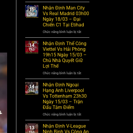
Nhận
Định
Nhận Định Man City
15
League
Vs Real Madrid 03h00
Th3
Roma
Ngày 18/03 – Đại
vs
Chiến C1 Tại Etihad
Bologna
03h00
ở
Chức năng bình luận bị tắt
Ngày
Nhận
20/03-
Định
Nhận Định Thể Công
14
UEFA
Man
Viettel Vs Hải Phòng
Th3
Europa
City
19h15 Ngày 15/03 –
League
Vs
Chủ Nhà Quyết Giữ
Real
Lợi Thế
Madrid
03h00
ở
Chức năng bình luận bị tắt
Ngày
Nhận
18/03
Định
Nhận Định Ngoại
14
–
Thể
Hạng Anh Liverpool
Th3
Đại
Công
Vs Tottenham 23h30
Chiến
Viettel
Ngày 15/03 – Trận
C1
Vs
Đấu Tâm Điểm
Tại
Hải
Etihad
Phòng
ở
Chức năng bình luận bị tắt
19h15
Nhận
Ngày
Định
Nhận Định V-League
13
15/03
Ngoại
Ninh Bình Vs Công An
Th3