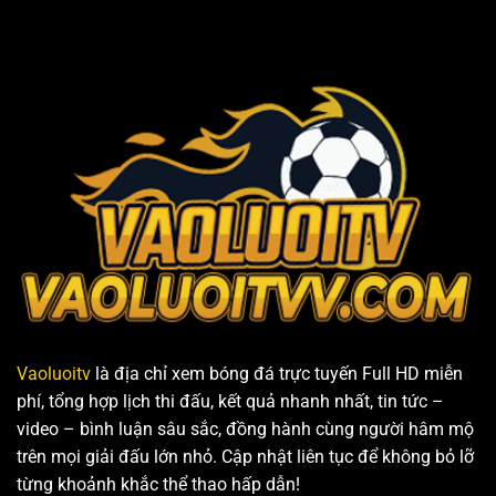
Ngày
Vs
|
14/03
Juventus
Đại
–
02h45
Chiến
Thử
Ngày
Rực
Thách
15/03
Lửa
Lớn
Có
Tại
Gì
Anfield
Hay?
Vaoluoitv
là địa chỉ xem bóng đá trực tuyến Full HD miễn
phí, tổng hợp lịch thi đấu, kết quả nhanh nhất, tin tức –
video – bình luận sâu sắc, đồng hành cùng người hâm mộ
trên mọi giải đấu lớn nhỏ. Cập nhật liên tục để không bỏ lỡ
từng khoảnh khắc thể thao hấp dẫn!