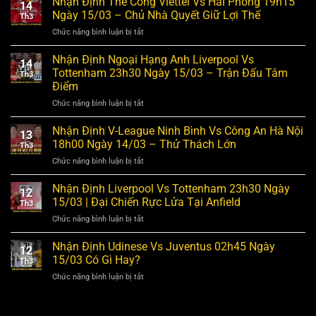
Nhận Định Thể Công Viettel Vs Hải Phòng 19h15
14
Man
Ngày
Ngày 15/03 – Chủ Nhà Quyết Giữ Lợi Thế
Th3
City
20/03-
ở
Chức năng bình luận bị tắt
Vs
UEFA
Nhận
Real
Europa
Định
Nhận Định Ngoại Hạng Anh Liverpool Vs
Madrid
League
14
Thể
03h00
Tottenham 23h30 Ngày 15/03 – Trận Đấu Tâm
Th3
Công
Ngày
Điểm
Viettel
18/03
ở
Chức năng bình luận bị tắt
Vs
–
Nhận
Hải
Đại
Định
Phòng
Nhận Định V-League Ninh Bình Vs Công An Hà Nội
Chiến
13
Ngoại
19h15
C1
18h00 Ngày 14/03 – Thử Thách Lớn
Th3
Hạng
Ngày
Tại
ở
Chức năng bình luận bị tắt
Anh
15/03
Etihad
Nhận
Liverpool
–
Định
Nhận Định Liverpool Vs Tottenham 23h30 Ngày
Vs
Chủ
12
V-
Tottenham
Nhà
15/03 | Đại Chiến Rực Lửa Tại Anfield
Th3
League
23h30
Quyết
ở
Chức năng bình luận bị tắt
Ninh
Ngày
Giữ
Nhận
Bình
15/03
Lợi
Định
Nhận Định Udinese Vs Juventus 02h45 Ngày
Vs
–
Thế
12
Liverpool
Công
15/03 Có Gì Hay?
Trận
Th3
Vs
An
Đấu
ở
Chức năng bình luận bị tắt
Tottenham
Hà
Tâm
Nhận
23h30
Nội
Điểm
Định
Ngày
18h00
Udinese
15/03