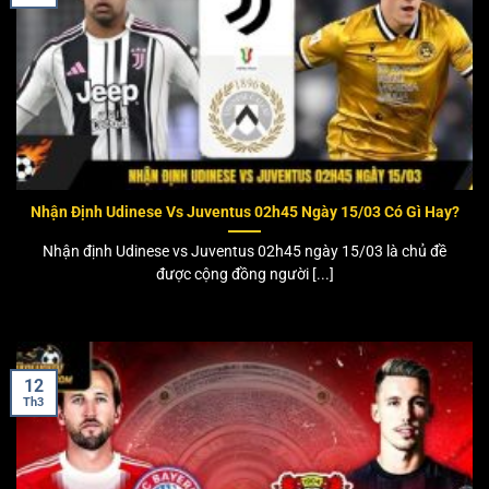
Nhận Định Udinese Vs Juventus 02h45 Ngày 15/03 Có Gì Hay?
Nhận định Udinese vs Juventus 02h45 ngày 15/03 là chủ đề
được cộng đồng người [...]
12
Th3