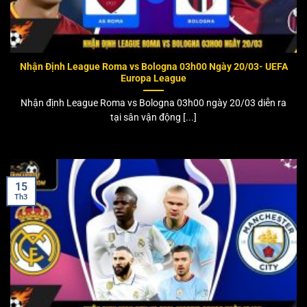
Nhận Định League Roma vs Bologna 03h00 Ngày 20/03- UEFA
Europa League
Nhận định League Roma vs Bologna 03h00 ngày 20/03 diễn ra
tại sân vận động [...]
15
Th3