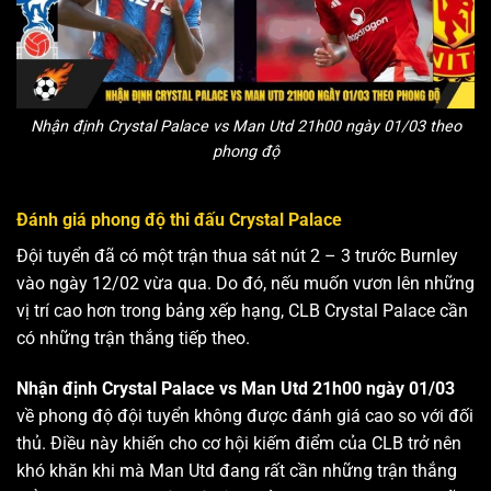
Nhận định Crystal Palace vs Man Utd 21h00 ngày 01/03 theo
phong độ
Đánh giá phong độ thi đấu Crystal Palace
Đội tuyển đã có một trận thua sát nút 2 – 3 trước Burnley
vào ngày 12/02 vừa qua. Do đó, nếu muốn vươn lên những
vị trí cao hơn trong bảng xếp hạng, CLB Crystal Palace cần
có những trận thắng tiếp theo.
Nhận định Crystal Palace vs Man Utd 21h00 ngày 01/03
về phong độ đội tuyển không được đánh giá cao so với đối
thủ. Điều này khiến cho cơ hội kiếm điểm của CLB trở nên
khó khăn khi mà Man Utd đang rất cần những trận thắng