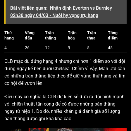
Bài viết liên quan:
Nhận định Everton vs Burnley
02h30 ngày 04/03 - Nuôi hy vọng trụ hạng
Thứ
Vòng
Trận
Trận
Trận
Tổng
hạng
đấu
thắng
hòa
thua
điểm
4
26
12
9
5
45
CLB mặc dù đứng hạng 4 nhưng chỉ hơn 1 điểm so với đội
đứng ngay kế bên dưới Chelsea. Chính vì vậy, Man Utd cần
có những trận thắng tiếp theo để giữ vững thứ hạng và tìm
cơ hội để vươn lên.
Điều này có nghĩa là CLB dự kiến sẽ đưa ra đội hình mạnh
với chiến thuật tấn công để có được những bàn thắng
ngay từ hiệp 1. Do đó, nhiều khán giả đánh giá số lượng
bàn thắng được ghi khá khá cao.