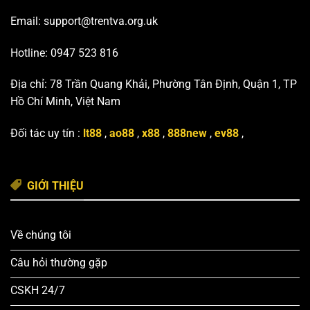
Email:
support@trentva.org.uk
Hotline: 0947 523 816
Địa chỉ: 78 Trần Quang Khải, Phường Tân Định, Quận 1, TP
Hồ Chí Minh, Việt Nam
Đối tác uy tín :
lt88
,
ao88
,
x88
,
888new
,
ev88
,
GIỚI THIỆU
Về chúng tôi
Câu hỏi thường gặp
CSKH 24/7