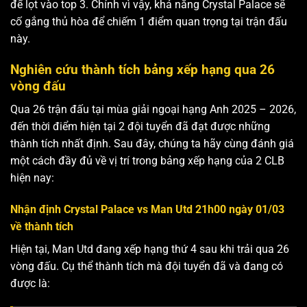
để lọt vào top 3. Chính vì vậy, khả năng Crystal Palace sẽ
cố gắng thủ hòa để chiếm 1 điểm quan trọng tại trận đấu
này.
Nghiên cứu thành tích bảng xếp hạng qua 26
vòng đấu
Qua 26 trận đấu tại mùa giải ngoại hạng Anh 2025 – 2026,
đến thời điểm hiện tại 2 đội tuyển đã đạt được những
thành tích nhất định. Sau đây, chúng ta hãy cùng đánh giá
một cách đầy đủ về vị trí trong bảng xếp hạng của 2 CLB
hiện nay:
Nhận định Crystal Palace vs Man Utd 21h00 ngày 01/03
về thành tích
Hiện tại, Man Utd đang xếp hạng thứ 4 sau khi trải qua 26
vòng đấu. Cụ thể thành tích mà đội tuyển đã và đang có
được là: