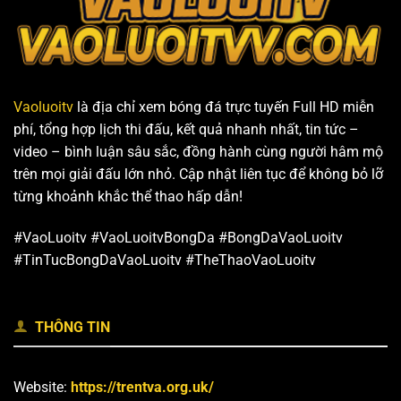
Vaoluoitv
là địa chỉ xem bóng đá trực tuyến Full HD miễn
phí, tổng hợp lịch thi đấu, kết quả nhanh nhất, tin tức –
video – bình luận sâu sắc, đồng hành cùng người hâm mộ
trên mọi giải đấu lớn nhỏ. Cập nhật liên tục để không bỏ lỡ
từng khoảnh khắc thể thao hấp dẫn!
#VaoLuoitv #VaoLuoitvBongDa #BongDaVaoLuoitv
#TinTucBongDaVaoLuoitv #TheThaoVaoLuoitv
THÔNG TIN
Website:
https://trentva.org.uk/