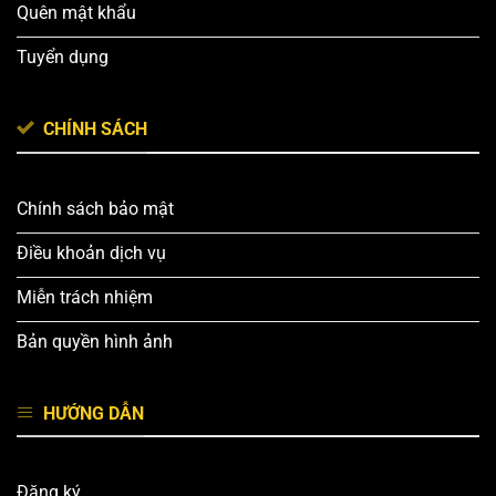
Quên mật khẩu
Tuyển dụng
CHÍNH SÁCH
Chính sách bảo mật
Điều khoản dịch vụ
Miễn trách nhiệm
Bản quyền hình ảnh
HƯỚNG DẪN
Đăng ký