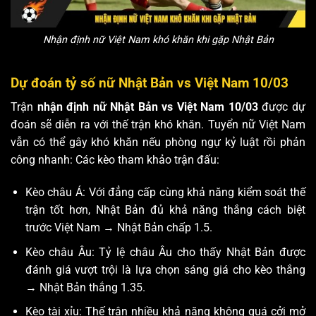
Nhận định nữ Việt Nam khó khăn khi gặp Nhật Bản
Dự đoán tỷ số nữ Nhật Bản vs Việt Nam 10/03
Trận
nhận định nữ Nhật Bản vs Việt Nam 10/03
được dự
đoán sẽ diễn ra với thế trận khó khăn. Tuyển nữ Việt Nam
vẫn có thể gây khó khăn nếu phòng ngự kỷ luật rồi phản
công nhanh: Các kèo tham khảo trận đấu:
Kèo châu Á: Với đẳng cấp cùng khả năng kiểm soát thế
trận tốt hơn, Nhật Bản đủ khả năng thắng cách biệt
trước Việt Nam → Nhật Bản chấp 1.5.
Kèo châu Âu: Tỷ lệ châu Âu cho thấy Nhật Bản được
đánh giá vượt trội là lựa chọn sáng giá cho kèo thắng
→ Nhật Bản thắng 1.35.
Kèo tài xỉu: Thế trận nhiều khả năng không quá cởi mở