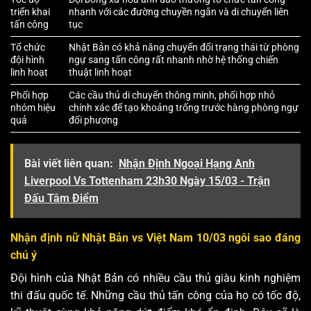
triển khai
nhanh với các đường chuyền ngắn và di chuyển liên
tấn công
tục
Tổ chức
Nhật Bản có khả năng chuyển đổi trạng thái từ phòng
đội hình
ngự sang tấn công rất nhanh nhờ hệ thống chiến
linh hoạt
thuật linh hoạt
Phối hợp
Các cầu thủ di chuyển thông minh, phối hợp nhỏ
nhóm hiệu
chính xác để tạo khoảng trống trước hàng phòng ngự
quả
đối phương
Bài viết liên quan:
Nhận Định Ngoại Hạng Anh
Liverpool Vs Tottenham 23h30 Ngày 15/03 - Trận
Đấu Tâm Điểm
Nhận định nữ Nhật Bản vs Việt Nam 10/03 ngôi sao đáng
chú ý
Đội hình của Nhật Bản có nhiều cầu thủ giàu kinh nghiệm
thi đấu quốc tế. Những cầu thủ tấn công của họ có tốc độ,