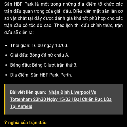
Sân HBF Park là một trong những địa điểm tổ chức các
trận đấu quan trọng của giải đấu. Điều kiện mặt sân lẫn cơ
sở vật chất tại đây được đánh giá khá tốt phù hợp cho các
trận cầu có tốc độ cao. Theo lịch thi đấu chính thức, trận
đấu sẽ diễn ra:
Thời gian: 16:00 ngày 10/03.
Giải đấu: Bóng đá nữ châu Á.
Bảng đấu: Bảng C lượt trận thứ 3.
Địa điểm: Sân HBF Park, Perth.
Bài viết liên quan:
Nhận Định Liverpool Vs
Tottenham 23h30 Ngày 15/03 | Đại Chiến Rực Lửa
Tại Anfield
Ý nghĩa của trận đấu