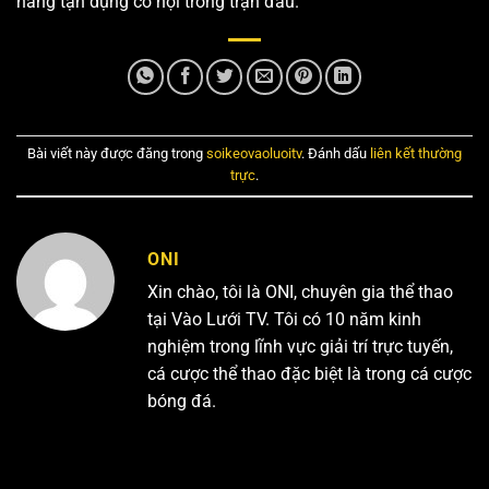
năng tận dụng cơ hội trong trận đấu.
Bài viết này được đăng trong
soikeovaoluoitv
. Đánh dấu
liên kết thường
trực
.
ONI
Xin chào, tôi là ONI, chuyên gia thể thao
tại Vào Lưới TV. Tôi có 10 năm kinh
nghiệm trong lĩnh vực giải trí trực tuyến,
cá cược thể thao đặc biệt là trong cá cược
bóng đá.