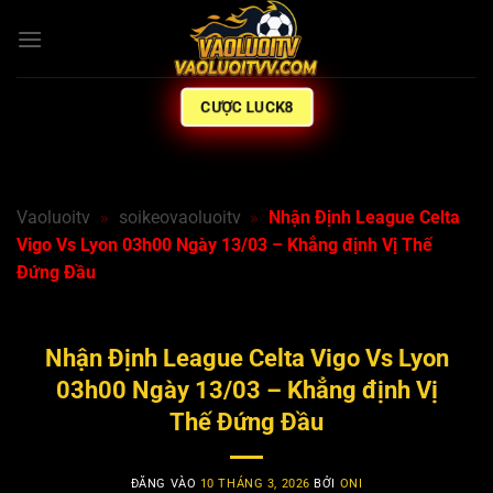
Bỏ
qua
nội
dung
CƯỢC LUCK8
Vaoluoitv
»
soikeovaoluoitv
»
Nhận Định League Celta
Vigo Vs Lyon 03h00 Ngày 13/03 – Khẳng định Vị Thế
Đứng Đầu
Nhận Định League Celta Vigo Vs Lyon
03h00 Ngày 13/03 – Khẳng định Vị
Thế Đứng Đầu
ĐĂNG VÀO
10 THÁNG 3, 2026
BỞI
ONI