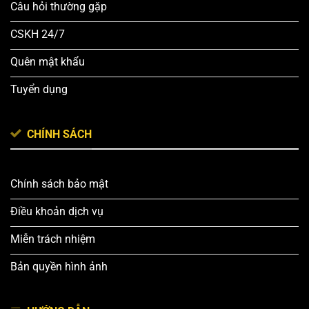
Câu hỏi thường gặp
CSKH 24/7
Quên mật khẩu
Tuyển dụng
CHÍNH SÁCH
Chính sách bảo mật
Điều khoản dịch vụ
Miễn trách nhiệm
Bản quyền hình ảnh