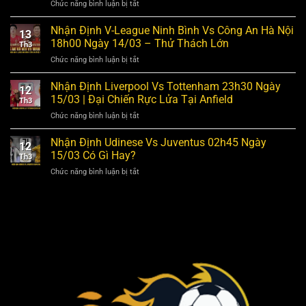
ở
Chức năng bình luận bị tắt
Vs
–
Nhận
Hải
Đại
Định
Phòng
Nhận Định V-League Ninh Bình Vs Công An Hà Nội
Chiến
13
Ngoại
19h15
C1
18h00 Ngày 14/03 – Thử Thách Lớn
Th3
Hạng
Ngày
Tại
ở
Chức năng bình luận bị tắt
Anh
15/03
Etihad
Nhận
Liverpool
–
Định
Nhận Định Liverpool Vs Tottenham 23h30 Ngày
Vs
Chủ
12
V-
Tottenham
Nhà
15/03 | Đại Chiến Rực Lửa Tại Anfield
Th3
League
23h30
Quyết
ở
Chức năng bình luận bị tắt
Ninh
Ngày
Giữ
Nhận
Bình
15/03
Lợi
Định
Nhận Định Udinese Vs Juventus 02h45 Ngày
Vs
–
Thế
12
Liverpool
Công
15/03 Có Gì Hay?
Trận
Th3
Vs
An
Đấu
ở
Chức năng bình luận bị tắt
Tottenham
Hà
Tâm
Nhận
23h30
Nội
Điểm
Định
Ngày
18h00
Udinese
15/03
Ngày
Vs
|
14/03
Juventus
Đại
–
02h45
Chiến
Thử
Ngày
Rực
Thách
15/03
Lửa
Lớn
Có
Tại
Gì
Anfield
Hay?