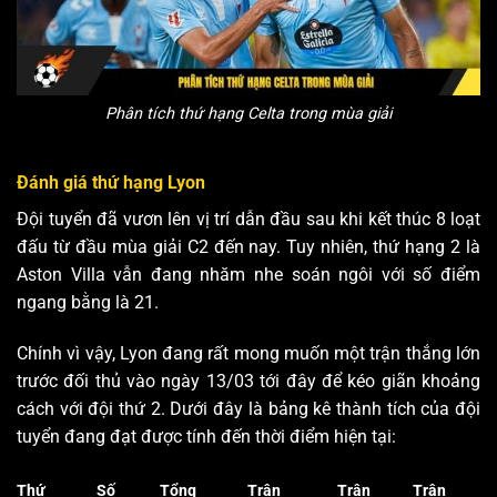
Phân tích thứ hạng Celta trong mùa giải
Đánh giá thứ hạng Lyon
Đội tuyển đã vươn lên vị trí dẫn đầu sau khi kết thúc 8 loạt
đấu từ đầu mùa giải C2 đến nay. Tuy nhiên, thứ hạng 2 là
Aston Villa vẫn đang nhăm nhe soán ngôi với số điểm
ngang bằng là 21.
Chính vì vậy, Lyon đang rất mong muốn một trận thắng lớn
trước đối thủ vào ngày 13/03 tới đây để kéo giãn khoảng
cách với đội thứ 2. Dưới đây là bảng kê thành tích của đội
tuyển đang đạt được tính đến thời điểm hiện tại:
Thứ
Số
Tổng
Trận
Trận
Trận