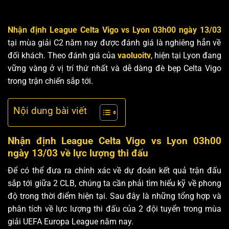
Nhận định League Celta Vigo vs Lyon 03h00 ngày 13/03
tại mùa giải C2 năm nay được đánh giá là nghiêng hẳn về
đối khách. Theo đánh giá của
vaoluoitv
, hiện tại Lyon đang
vững vàng ở vị trí thứ nhất và dễ dàng đè bẹp Celta Vigo
trong trận chiến sắp tới.
Nội dung bài viết
Nhận định League Celta Vigo vs Lyon 03h00
ngày 13/03 về lực lượng thi đấu
Để có thể đưa ra chính xác về dự đoán kết quả trận đấu
sắp tới giữa 2 CLB, chúng ta cần phải tìm hiểu kỹ về phong
độ trong thời điểm hiện tại. Sau đây là những tổng hợp và
phân tích về lực lượng thi đấu của 2 đội tuyển trong mùa
giải UEFA Europa League năm nay.