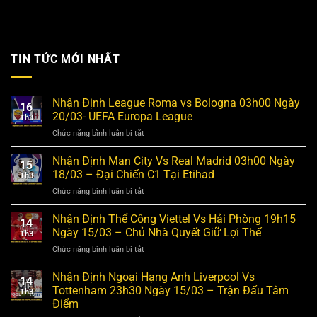
TIN TỨC MỚI NHẤT
Nhận Định League Roma vs Bologna 03h00 Ngày
16
20/03- UEFA Europa League
Th3
ở
Chức năng bình luận bị tắt
Nhận
Định
Nhận Định Man City Vs Real Madrid 03h00 Ngày
15
League
18/03 – Đại Chiến C1 Tại Etihad
Th3
Roma
ở
Chức năng bình luận bị tắt
vs
Nhận
Bologna
Định
Nhận Định Thể Công Viettel Vs Hải Phòng 19h15
03h00
14
Man
Ngày
Ngày 15/03 – Chủ Nhà Quyết Giữ Lợi Thế
Th3
City
20/03-
ở
Chức năng bình luận bị tắt
Vs
UEFA
Nhận
Real
Europa
Định
Nhận Định Ngoại Hạng Anh Liverpool Vs
Madrid
League
14
Thể
03h00
Tottenham 23h30 Ngày 15/03 – Trận Đấu Tâm
Th3
Công
Ngày
Điểm
Viettel
18/03