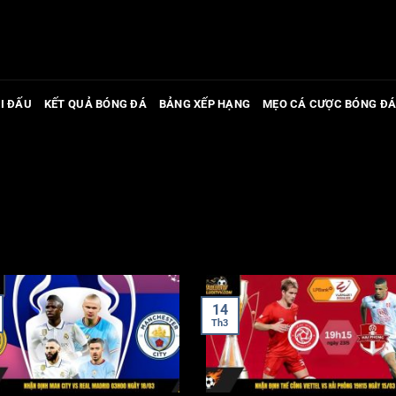
HI ĐẤU
KẾT QUẢ BÓNG ĐÁ
BẢNG XẾP HẠNG
MẸO CÁ CƯỢC BÓNG Đ
14
Th3