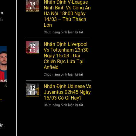
Định
Nhận Định V-League
13
15/03
Ngoại
Ninh Bình Vs Công An
Th3
–
Hạng
am
Hà Nội 18h00 Ngày
Chủ
Anh
14/03 – Thử Thách
nh
Nhà
Liverpool
Lớn
Quyết
Vs
Giữ
Tottenham
ở
Chức năng bình luận bị tắt
Lợi
23h30
Nhận
Thế
Ngày
Định
Nhận Định Liverpool
12
15/03
V-
Vs Tottenham 23h30
Th3
–
League
Ngày 15/03 | Đại
Trận
Ninh
Chiến Rực Lửa Tại
Đấu
Bình
Anfield
Tâm
Vs
Điểm
Công
ở
Chức năng bình luận bị tắt
An
Nhận
Hà
Định
Nhận Định Udinese Vs
12
Nội
Liverpool
Juventus 02h45 Ngày
Th3
18h00
Vs
15/03 Có Gì Hay?
–
Ngày
Tottenham
14/03
ở
Chức năng bình luận bị tắt
23h30
–
Nhận
Ngày
Thử
Định
15/03
Thách
Udinese
|
ễn
Lớn
Vs
Đại
Juventus
Chiến
02h45