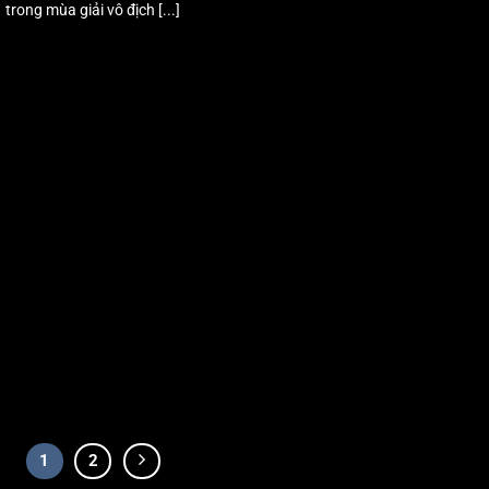
trong mùa giải vô địch [...]
1
2