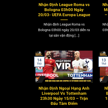
Nhận Định League Roma vs
Nh
Bologna 03h00 Ngày
M
20/03- UEFA Europa League
–
Nhận định League Roma vs
Nhậ
Bologna 03h00 ngày 20/03 diễn ra
03h
tại sân vận động [...]
14
13
Th3
Th3
Nhận Định Ngoại Hạng Anh
N
Liverpool Vs Tottenham
23h30 Ngày 15/03 – Trận
1
Đấu Tâm Điểm