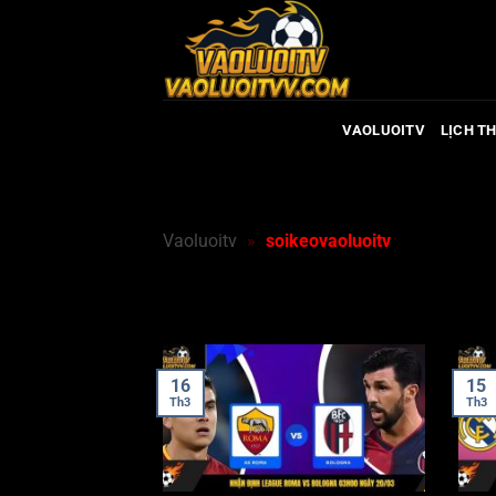
Bỏ
qua
nội
dung
VAOLUOITV
LỊCH T
Vaoluoitv
»
soikeovaoluoitv
16
15
Th3
Th3