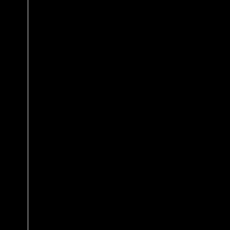
Rực
Ngày
Lửa
15/03
Tại
Có
Anfield
Gì
Hay?