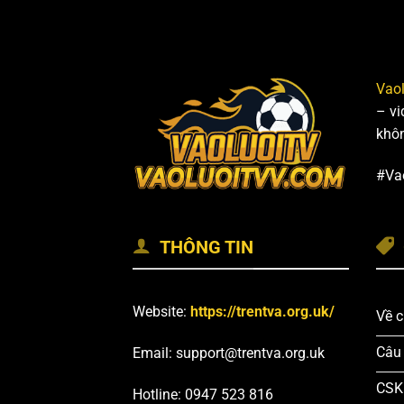
Vaol
– vi
khôn
#Va
THÔNG TIN
Website:
https://trentva.org.uk/
Về c
Câu
Email:
support@trentva.org.uk
CSK
Hotline: 0947 523 816