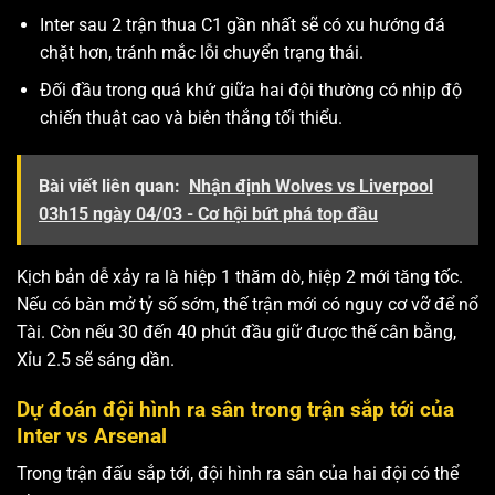
Inter sau 2 trận thua C1 gần nhất sẽ có xu hướng đá
chặt hơn, tránh mắc lỗi chuyển trạng thái.
Đối đầu trong quá khứ giữa hai đội thường có nhịp độ
chiến thuật cao và biên thắng tối thiểu.
Bài viết liên quan:
Nhận định Wolves vs Liverpool
03h15 ngày 04/03 - Cơ hội bứt phá top đầu
Kịch bản dễ xảy ra là hiệp 1 thăm dò, hiệp 2 mới tăng tốc.
Nếu có bàn mở tỷ số sớm, thế trận mới có nguy cơ vỡ để nổ
Tài. Còn nếu 30 đến 40 phút đầu giữ được thế cân bằng,
Xỉu 2.5 sẽ sáng dần.
Dự đoán đội hình ra sân trong trận sắp tới của
Inter vs Arsenal
Trong trận đấu sắp tới, đội hình ra sân của hai đội có thể