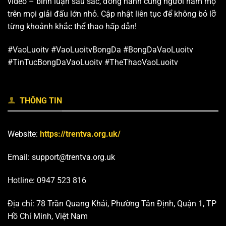
video – bình luận sâu sắc, đồng hành cùng người hâm mộ
trên mọi giải đấu lớn nhỏ. Cập nhật liên tục để không bỏ lỡ
từng khoảnh khắc thể thao hấp dẫn!
#VaoLuoitv #VaoLuoitvBongDa #BongDaVaoLuoitv
#TinTucBongDaVaoLuoitv #TheThaoVaoLuoitv
THÔNG TIN
Website:
https://trentva.org.uk/
Email:
support@trentva.org.uk
Hotline: 0947 523 816
Địa chỉ: 78 Trần Quang Khải, Phường Tân Định, Quận 1, TP
Hồ Chí Minh, Việt Nam