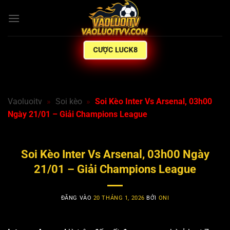
Bỏ
qua
nội
dung
CƯỢC LUCK8
Vaoluoitv
»
Soi kèo
»
Soi Kèo Inter Vs Arsenal, 03h00
Ngày 21/01 – Giải Champions League
Soi Kèo Inter Vs Arsenal, 03h00 Ngày
21/01 – Giải Champions League
ĐĂNG VÀO
20 THÁNG 1, 2026
BỞI
ONI