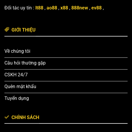
Đối tác uy tín :
lt88
,
ao88
,
x88
,
888new
,
ev88
,
GIỚI THIỆU
Về chúng tôi
Câu hỏi thường gặp
CSKH 24/7
Quên mật khẩu
Tuyển dụng
CHÍNH SÁCH