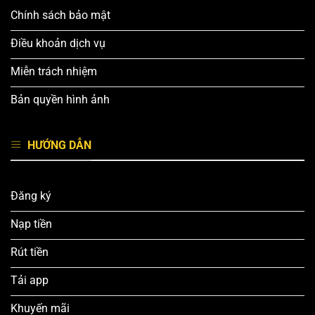
Chính sách bảo mật
Điều khoản dịch vụ
Miễn trách nhiệm
Bản quyền hình ảnh
HƯỚNG DẪN
Đăng ký
Nạp tiền
Rút tiền
Tải app
Khuyến mãi