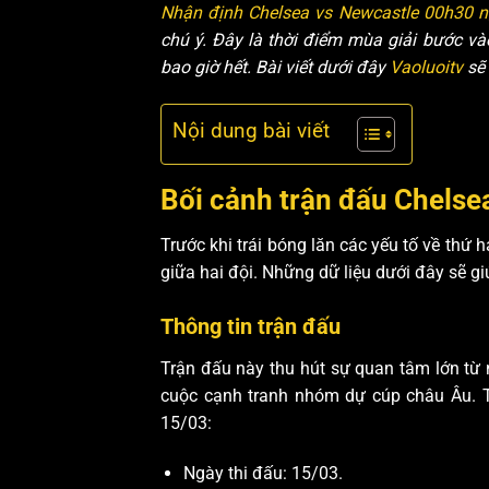
Nhận định Chelsea vs Newcastle 00h30 
chú ý. Đây là thời điểm mùa giải bước v
bao giờ hết. Bài viết dưới đây
Vaoluoitv
sẽ 
Nội dung bài viết
Bối cảnh trận đấu Chelse
Trước khi trái bóng lăn các yếu tố về thứ 
giữa hai đội. Những dữ liệu dưới đây sẽ gi
Thông tin trận đấu
Trận đấu này thu hút sự quan tâm lớn từ
cuộc cạnh tranh nhóm dự cúp châu Âu. T
15/03:
Ngày thi đấu: 15/03.