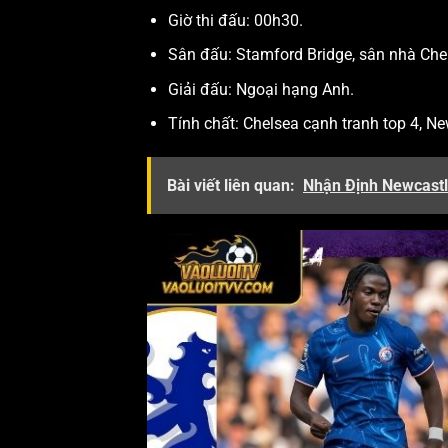
Giờ thi đấu: 00h30.
Sân đấu: Stamford Bridge, sân nhà Che
Giải đấu: Ngoại hạng Anh.
Tính chất: Chelsea cạnh tranh top 4, Ne
Bài viết liên quan:
Nhận Định Newcastl