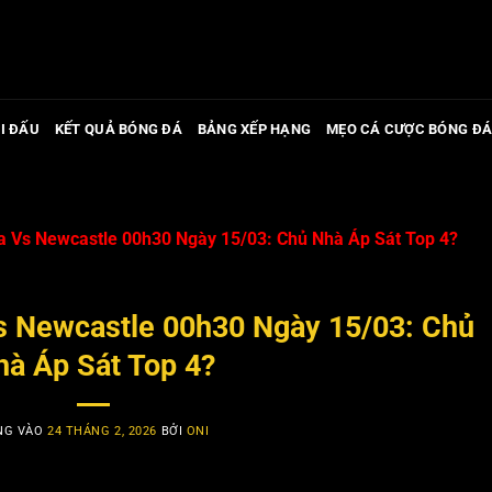
HI ĐẤU
KẾT QUẢ BÓNG ĐÁ
BẢNG XẾP HẠNG
MẸO CÁ CƯỢC BÓNG Đ
a Vs Newcastle 00h30 Ngày 15/03: Chủ Nhà Áp Sát Top 4?
s Newcastle 00h30 Ngày 15/03: Chủ
hà Áp Sát Top 4?
NG VÀO
24 THÁNG 2, 2026
BỞI
ONI