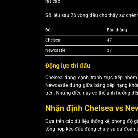
rất cao.
Số liệu sau 26 vòng đấu cho thấy sự chênh
Đội
Bàn thắng
Chelsea
47
Newcastle
37
Động lực thi đấu
Chelsea đang cạnh tranh trực tiếp nhóm
Newcastle đứng giữa bảng xếp hạng khô
trên. Những điều này có thể ảnh hưởng đến
Nhận định Chelsea vs New
Dựa trên các dữ liệu thống kê, phong độ 
tổng hợp kèo đấu đáng chú ý và dự đoán tỷ