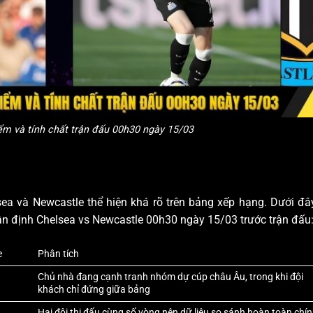
iểm và tính chất trận đấu 00h30 ngày 15/03
ea và Newcastle thể hiện khá rõ trên bảng xếp hạng. Dưới đâ
hận định Chelsea vs Newcastle 00h30 ngày 15/03 trước trận đấu
e
Phân tích
Chủ nhà đang cạnh tranh nhóm dự cúp châu Âu, trong khi đội
khách chỉ đứng giữa bảng
Hai đội thi đấu cùng số vòng nên dữ liệu so sánh hoàn toàn chí