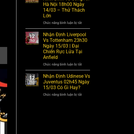
–
Hạng
Hà Nội 18h00 Ngày
Chủ
Anh
14/03 – Thử Thách
Nhà
Liverpool
Lớn
Quyết
Vs
Giữ
Tottenham
ở
Chức năng bình luận bị tắt
Lợi
23h30
Nhận
Thế
Ngày
Định
Nhận Định Liverpool
12
15/03
V-
Vs Tottenham 23h30
Th3
–
League
Ngày 15/03 | Đại
Trận
Ninh
Chiến Rực Lửa Tại
Đấu
Bình
Anfield
Tâm
Vs
Điểm
Công
ở
Chức năng bình luận bị tắt
An
Nhận
Hà
Định
Nhận Định Udinese Vs
12
Nội
Liverpool
Juventus 02h45 Ngày
Th3
18h00
Vs
15/03 Có Gì Hay?
Ngày
Tottenham
14/03
ở
Chức năng bình luận bị tắt
23h30
–
Nhận
Ngày
Thử
Định
15/03
Thách
Udinese
|
Lớn
Vs
Đại
Juventus
Chiến
02h45
Rực
Ngày
Lửa