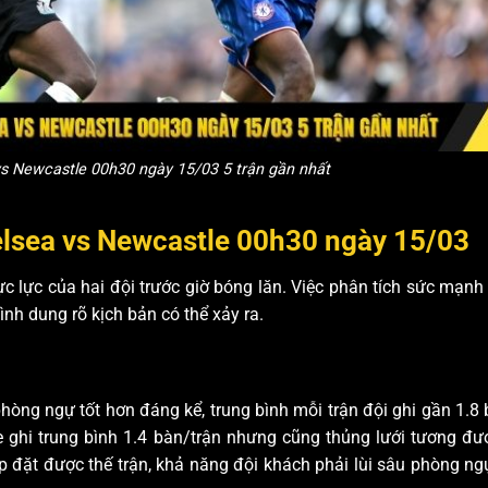
s Newcastle 00h30 ngày 15/03 5 trận gần nhất
elsea vs Newcastle 00h30 ngày 15/03
c lực của hai đội trước giờ bóng lăn. Việc phân tích sức mạnh
nh dung rõ kịch bản có thể xảy ra.
hòng ngự tốt hơn đáng kể, trung bình mỗi trận đội ghi gần 1.8
e ghi trung bình 1.4 bàn/trận nhưng cũng thủng lưới tương đ
p đặt được thế trận, khả năng đội khách phải lùi sâu phòng ng