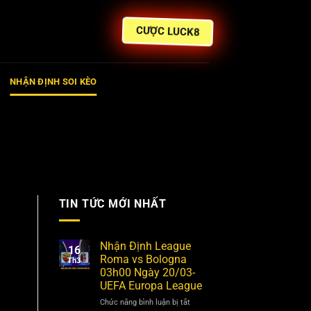
CƯỢC LUCK8
Á
NHẬN ĐỊNH SOI KÈO
TIN TỨC MỚI NHẤT
Nhận Định League
16
Roma vs Bologna
Th3
03h00 Ngày 20/03-
UEFA Europa League
ở
Chức năng bình luận bị tắt