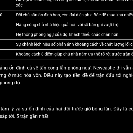
xác
10
Đội chủ sân ổn định hơn, còn đại diện phía Bắc để thua khá nhiề
Hàng công chủ nhà hiệu quả hơn với số bàn ghi vượt trội
Hệ thống phòng ngự của đội khách thiếu chắc chắn hơn
Sự chênh lệch hiệu số phản ánh khoảng cách về chất lượng lối c
Khoảng cách 8 điểm giúp chủ nhà nắm ưu thế rõ rệt trước trận 
ảng ổn định cả về tấn công lẫn phòng ngự. Newcastle thì vẫn
ừng ở mức hòa vốn. Điều này tạo tiền đề để trận đấu tới ngh
 phong độ.
tâm lý và sự ổn định của hai đội trước giờ bóng lăn. Đây là c
ắp tới. 5 trận gần nhất: