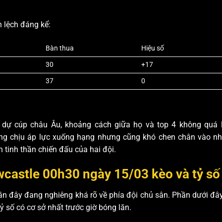
 lệch đáng kể:
Bàn thua
Hiệu số
30
+17
37
0
 dự cúp châu Âu, khoảng cách giữa họ và top 4 không quá l
ng chịu áp lực xuống hạng nhưng cũng khó chen chân vào n
 tinh thần chiến đấu của hai đội.
castle 00h30 ngày 15/03 kèo và tỷ số
gần đây đang nghiêng khá rõ về phía đội chủ sân. Phần dưới đâ
 số có cơ sở nhất trước giờ bóng lăn.