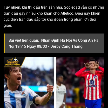
Tuy nhiên, khi thi đấu trên sân nhà, Sociedad vẫn có những
trận đấu gây nhiều khó khăn cho Atletico. Điều này khiến
cục diện trận đấu sắp tới khó đoán trong phần lớn thời
gian.
Bài viết liên quan:
Nhận Định Hà Nội Vs Công An Hà
Nội 19h15 Ngày 08/03 - Derby Căng Thẳng