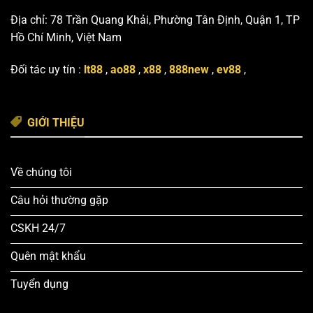
Địa chỉ: 78 Trần Quang Khải, Phường Tân Định, Quận 1, TP
Hồ Chí Minh, Việt Nam
Đối tác uy tín :
lt88
,
ao88
,
x88
,
888new
,
ev88
,
GIỚI THIỆU
Về chúng tôi
Câu hỏi thường gặp
CSKH 24/7
Quên mật khẩu
Tuyển dụng