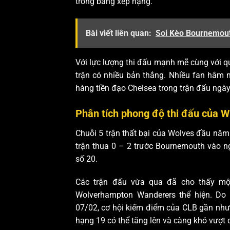
trong bảng xếp hạng.
Bài viết liên quan:
Soi Kèo Bournemout
Với lực lượng thi đấu mạnh mẽ cùng với q
trận có nhiều bản thắng. Nhiều fan hâm
hàng tiền đạo Chelsea trong trận đấu ngày
Phân tích phong độ thi đấu của
Chuỗi 5 trận thất bại của Wolves đầu năm
trận thua 0 – 2 trước Bournemouth vào n
số 20.
Các trận đấu vừa qua đã cho thấy một
Wolverhampton Wanderers thể hiện. Do
07/02, cơ hội kiếm điểm của CLB gần như 
hạng 19 có thể tăng lên và càng khó vượt 