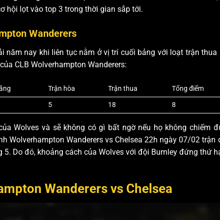
 hội lọt vào top 3 trong thời gian sắp tới.
hampton Wanderers
năm nay khi liên tục nằm ở vị trí cuối bảng với loạt trận thua 
tại của CLB Wolverhampton Wanderers:
hắng
Trận hòa
Trận thua
Tổng điểm
5
18
8
i của Wolves và sẽ không có gì bất ngờ nếu họ không chiếm 
ịnh Wolverhampton Wanderers vs Chelsea 22h ngày 07/02 trận
 5. Do đó, khoảng cách của Wolves với đội Burnley đứng thứ 
hampton Wanderers vs Chelsea