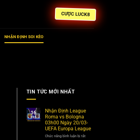
CƯỢC LUCK8
Á
NHẬN ĐỊNH SOI KÈO
TIN TỨC MỚI NHẤT
Nhận Định League
16
Roma vs Bologna
Th3
03h00 Ngày 20/03-
UEFA Europa League
ở
Chức năng bình luận bị tắt