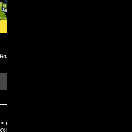
iên,
rong
 đội