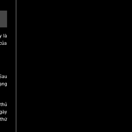
15/03
Tại
Có
Anfield
Gì
Hay?
y là
 của
 Sau
hạng
thủ
gày
 thứ