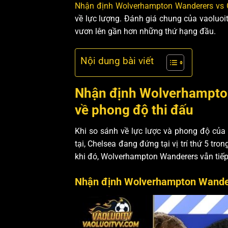
Nhận định Wolverhampton Wanderers vs 
về lực lượng. Đánh giá chung của vaoluoi
vươn lên gần hơn những thứ hạng đầu.
Nội dung bài viết
Nhận định Wolverhampto
về phong độ thi đấu
Khi so sánh về lực lược và phong độ của 
tại, Chelsea đang đứng tại vị trí thứ 5 t
khi đó, Wolverhampton Wanderers vẫn tiếp 
Nhận định Wolverhampton Wander