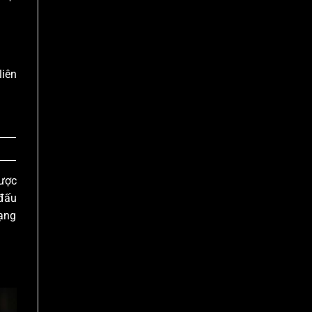
liên
được
 đấu
hạng