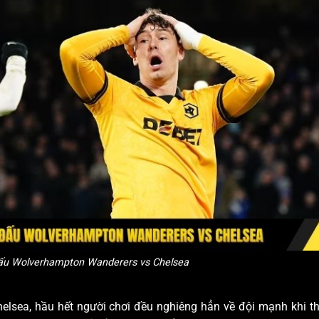
đấu Wolverhampton Wanderers vs Chelsea
helsea, hầu hết người chơi đều nghiêng hẳn về đội mạnh khi 