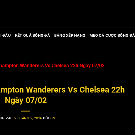
HI ĐẤU
KẾT QUẢ BÓNG ĐÁ
BẢNG XẾP HẠNG
MẸO CÁ CƯỢC BÓNG Đ
hampton Wanderers Vs Chelsea 22h Ngày 07/02
ampton Wanderers Vs Chelsea 22h
Ngày 07/02
NG VÀO
5 THÁNG 2, 2026
BỞI
ONI