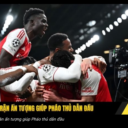
rận ấn tượng giúp Pháo thủ dẫn đầu