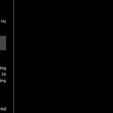
15/03
Tại
Có
Anfield
Gì
Hay?
. Họ
bảng
i 34
hẳng
 thể