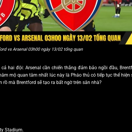
ord vs Arsenal 03h00 ngày 13/02 tổng quan
i cả hai đội: Arsenal cần chiến thắng đảm bảo ngồi đầu, Brent
 hâm mộ quan tâm nhất lúc này là Pháo thủ có tiếp tục thể hiện
n rồ mà Brentford sẽ tạo ra bất ngờ trên sân nhà?
ty Stadium.