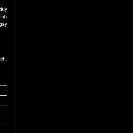
 duy
định
ngay
ệch.