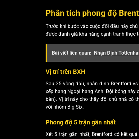
Phân tích phong độ Brent
Trước khi bước vào cuộc đối đầu này chủ 
được đánh giá khả năng cạnh tranh thực t
Bài viết liên quan:
Nhận Định Tottenha
Vị trí trên BXH
Sau 25 vòng đấu, nhận định Brentford vs
xếp hạng Ngoại hạng Anh. Đội bóng này có 
bàn). Vị trí này cho thấy đội chủ nhà có 
với nhóm Big Six.
Phong độ 5 trận gần nhất
Xét 5 trận gần nhất, Brentford có kết qu