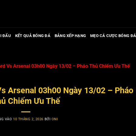
HI ĐẤU
KẾT QUẢ BÓNG ĐÁ
BẢNG XẾP HẠNG
MẸO CÁ CƯỢC BÓNG Đ
ord Vs Arsenal 03h00 Ngày 13/02 – Pháo Thủ Chiếm Ưu Thế
Vs Arsenal 03h00 Ngày 13/02 – Pháo
hủ Chiếm Ưu Thế
NG VÀO
10 THÁNG 2, 2026
BỞI
ONI