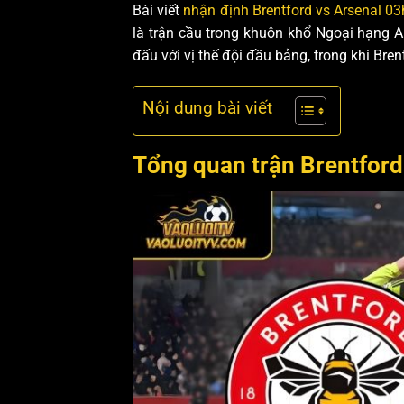
Bài viết
nhận định Brentford vs Arsenal 0
là trận cầu trong khuôn khổ Ngoại hạng 
đấu với vị thế đội đầu bảng, trong khi Bren
Nội dung bài viết
Tổng quan trận Brentford