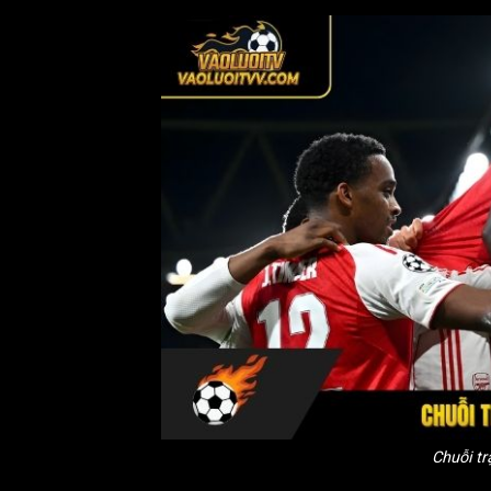
Chuỗi t