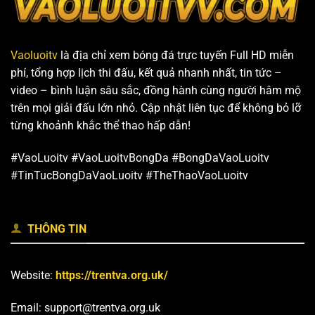
Vaoluoitv
là địa chỉ xem bóng đá trực tuyến Full HD miễn
phí, tổng hợp lịch thi đấu, kết quả nhanh nhất, tin tức –
video – bình luận sâu sắc, đồng hành cùng người hâm mộ
trên mọi giải đấu lớn nhỏ. Cập nhật liên tục để không bỏ lỡ
từng khoảnh khắc thể thao hấp dẫn!
#VaoLuoitv #VaoLuoitvBongDa #BongDaVaoLuoitv
#TinTucBongDaVaoLuoitv #TheThaoVaoLuoitv
THÔNG TIN
Website:
https://trentva.org.uk/
Email:
support@trentva.org.uk