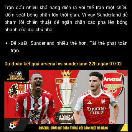
Trận đấu nhiều khả năng diễn ra với thế trận một chiều
kiểm soát bóng phần lớn thời gian. Vì vậy Sunderland dễ
phạm lỗi chiến thuật để ngăn chặn các pha lên bóng
nhanh của đội chủ nhà.
Đề xuất: Sunderland nhiều thẻ hơn, Tài thẻ phạt toàn
trận.
Dự đoán kết quả arsenal vs sunderland 22h ngày 07/02