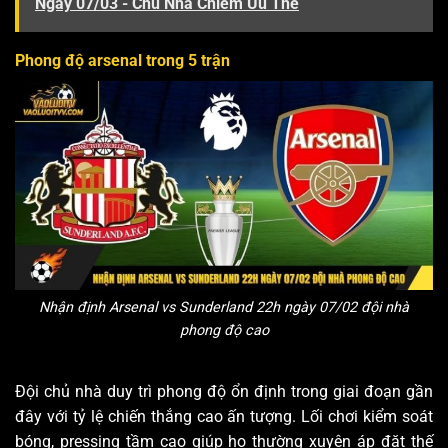
Ngày 07/03 - Chủ Nhà Chiếm Ưu Thế
Phong độ arsenal trong 5 trận
Nhận định Arsenal vs Sunderland 22h ngày 07/02 đội nhà
phong độ cao
Đội chủ nhà duy trì phong độ ổn định trong giai đoạn gần
đây với tỷ lệ chiến thắng cao ấn tượng. Lối chơi kiểm soát
bóng, pressing tầm cao giúp họ thường xuyên áp đặt thế