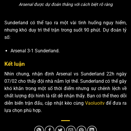
Arsenal được dự đoán thắng với cách biệt rõ ràng
Sunderland có thể tạo ra một vài tình huống nguy hiểm,
nhưng khó duy trì thế trận trong suốt 90 phút. Dự đoán tỷ
số:
Arsenal 3-1 Sunderland.
Kết luận
Nhìn chung, nhận định Arsenal vs Sunderland 22h ngày
07/02 cho thấy đội nhà nắm lợi thế. Sunderland có thể gây
khó khăn trong một số thời điểm nhưng sự chênh lệch về
chất lượng đội hình là rất dễ nhận thấy. Bạn có thể theo dõi
diễn biến trận đấu, cập nhật kèo cùng
Vaoluoitv
để đưa ra
lựa chọn phù hợp.