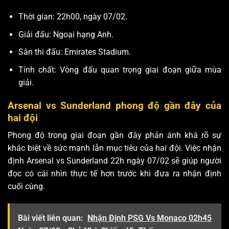
Thời gian: 22h00, ngày 07/02.
Giải đấu: Ngoại hạng Anh.
Sân thi đấu: Emirates Stadium.
Tính chất: Vòng đấu quan trọng giai đoạn giữa mùa
giải.
Arsenal vs Sunderland phong độ gần đây của
hai đội
Phong độ trong giai đoạn gần đây phản ánh khá rõ sự
khác biệt về sức mạnh lẫn mục tiêu của hai đội. Việc nhận
định Arsenal vs Sunderland 22h ngày 07/02 sẽ giúp người
đọc có cái nhìn thực tế hơn trước khi đưa ra nhận định
cuối cùng.
Bài viết liên quan:
Nhận Định PSG Vs Monaco 02h45