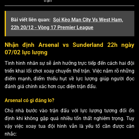
trận
Bài viết liên quan:
Soi Kèo Man City Vs West Ham,
22h 20/12 - Vòng 17 Premier League
Nhận định Arsenal vs Sunderland 22h ngày
07/02 lực lượng
Tình hình nhân sự sẽ ảnh hưởng trực tiếp đến cách hai đội
triển khai lối chơi xoay chuyển thế trận. Việc nắm rõ những
điểm mạnh, điểm thiếu hụt về lực lượng giúp người đọc
đánh giá chính xác hơn cục diện trận đấu.
Arsenal có gì đáng lo?
Chủ nhà bước vào trận đấu với lực lượng tương đối ổn
định khi không gặp quá nhiều tổn thất nghiêm trọng. Tuy
vậy việc xoay tua đội hình vẫn là yếu tố cần được cân
nhắc: