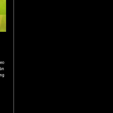
heo
oàn
ống