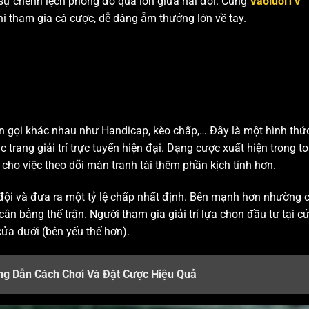
sự chênh lệch phong độ quá lớn giữa hai đội. Cùng
VaoluoiTV
hi tham gia cá cược, dễ dàng ẵm thưởng lớn về tay.
ên gọi khác nhau như Handicap, kèo chấp,… Đây là một hình thứ
 trang giải trí trực tuyến hiện đại. Dạng cược xuất hiện trong t
 cho việc theo dõi màn tranh tài thêm phần kịch tính hơn.
 đội và đưa ra một tỷ lệ chấp nhất định. Bên mạnh hơn nhường 
n bằng thế trận. Người tham gia giải trí lựa chọn đầu tư tại c
ửa dưới (bên yếu thế hơn).
ng Dẫn Cách Chơi Và Đặt Cược Hiệu Quả