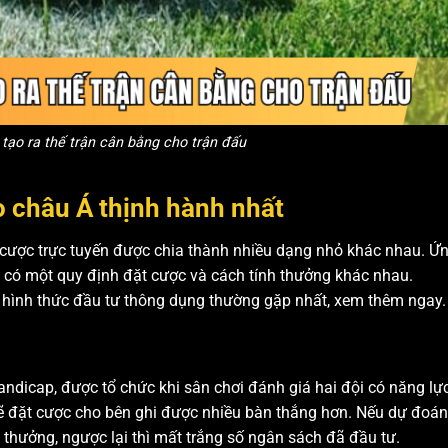
tạo ra thế trận cân bằng cho trận đấu
 châu Á thịnh hành nhất
 cược trực tuyến được chia thành nhiều dạng nhỏ khác nhau. Ứ
ẽ có một quy định đặt cược và cách tính thưởng khác nhau.
c hình thức đầu tư thông dụng thường gặp nhất, xem thêm ngay.
ndicap, được tổ chức khi sân chơi đánh giá hai đội có năng lự
ẽ đặt cược cho bên ghi được nhiều bàn thắng hơn. Nếu dự đoán
 thưởng, ngược lại thì mất trắng số ngân sách đã đầu tư.