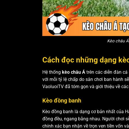
Kèo châu Á 
Cách đọc những dạng kèo
Hệ thống
kèo châu Á
trên các diễn đàn cá
với mỗi tỷ lệ chấp do sân chơi ban hành s
VaoluoiTV đã tóm gọn và giới thiệu về cá
Kèo đồng banh
Kèo đồng banh là dạng cơ bản nhất của Ha
đồng đều, ngang bằng nhau. Người chơi s
chính xác bạn nhận về trọn vẹn tiền vốn và