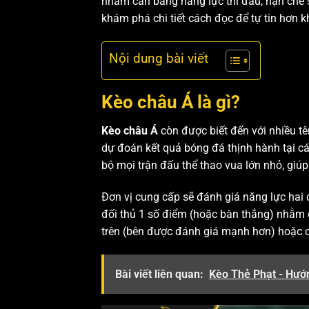
nhằm cân bằng năng lực thi đấu, hạn chế 
khám phá chi tiết cách đọc để tự tin hơn k
Nội dung bài viết
Kèo châu Á là gì?
Kèo châu Á
còn được biết đến với nhiều t
dự đoán kết quả bóng đá thịnh hành tại các
bộ mọi trận đấu thể thao vua lớn nhỏ, giúp
Đơn vị cung cấp sẽ đánh giá năng lực hai
đối thủ 1 số điểm (hoặc bàn thắng) nhằm câ
trên (bên được đánh giá mạnh hơn) hoặc c
Bài viết liên quan:
Kèo Thẻ Phạt - Hướ