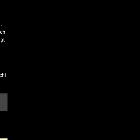
.
ách
đặt
chỉ